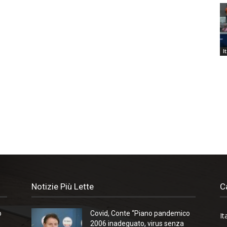
I
Notizie Più Lette
C
o
Covid, Conte “Piano pandemico
It
2006 inadeguato, virus senza