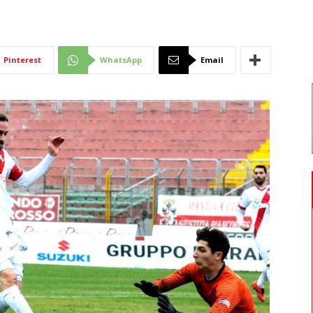
Di
Pinterest
WhatsApp
Email
Mantova