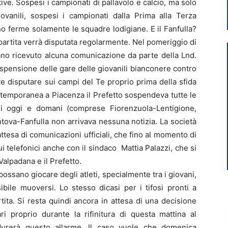
tive. Sospesi i campionati di pallavolo e calcio, ma solo
iovanili, sospesi i campionati dalla Prima alla Terza
o ferme solamente le squadre lodigiane. E il Fanfulla?
artita verrà disputata regolarmente. Nel pomeriggio di
vano ricevuto alcuna comunicazione da parte della Lnd.
sospensione delle gare delle giovanili bianconere contro
e disputare sui campi del Te proprio prima della sfida
ontemporanea a Piacenza il Prefetto sospendeva tutte le
di oggi e domani (comprese Fiorenzuola-Lentigione,
va-Fanfulla non arrivava nessuna notizia. La società
ttesa di comunicazioni ufficiali, che fino al momento di
 telefonici anche con il sindaco Mattia Palazzi, che si
 Valpadana e il Prefetto.
possano giocare degli atleti, specialmente tra i giovani,
bile muoversi. Lo stesso dicasi per i tifosi pronti a
ita. Si resta quindi ancora in attesa di una decisione
ri proprio durante la rifinitura di questa mattina al
 durerà questo allarme. Il caso vuole che domenica