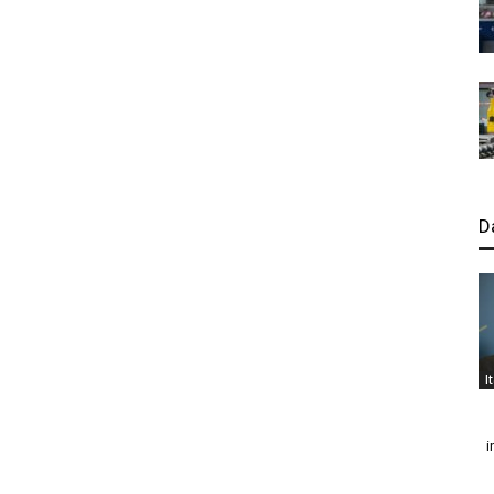
D
I
i