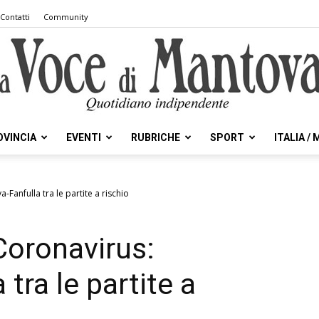
Contatti
Community
OVINCIA
EVENTI
RUBRICHE
SPORT
ITALIA /
la
-Fanfulla tra le partite a rischio
Coronavirus:
Voce
tra le partite a