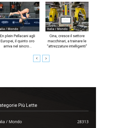
talia / Mondo
Italia / Mondo
En plein Pellacani agli
Cina, cresce il settore
Europei, il quinto oro
macchinari, a trainare le
arriva nel sincro...
“attrezzature intelligenti”
ategorie Più Lette
alia / Mondo
28313