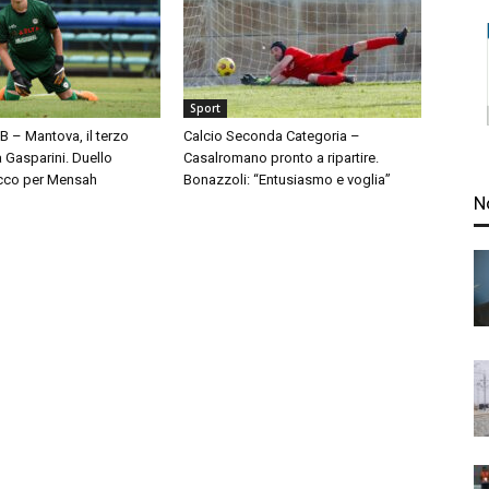
Sport
 B – Mantova, il terzo
Calcio Seconda Categoria –
à Gasparini. Duello
Casalromano pronto a ripartire.
cco per Mensah
Bonazzoli: “Entusiasmo e voglia”
N