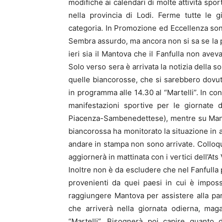
modifiche ai calendari di molte attività spor
nella provincia di Lodi. Ferme tutte le g
categoria. In Promozione ed Eccellenza son
Sembra assurdo, ma ancora non si sa se la p
ieri sia il Mantova che il Fanfulla non ave
Solo verso sera è arrivata la notizia della 
quelle biancorosse, che si sarebbero dovut
in programma alle 14.30 al “Martelli”. In c
manifestazioni sportive per le giornate 
Piacenza-Sambenedettese), mentre su Manto
biancorossa ha monitorato la situazione in a
andare in stampa non sono arrivate. Colloqui
aggiornerà in mattinata con i vertici dell’Ats
Inoltre non è da escludere che nel Fanfulla 
provenienti da quei paesi in cui è impossi
raggiungere Mantova per assistere alla part
che arriverà nella giornata odierna, maga
“Martelli”. Bisognerà poi capire quanto