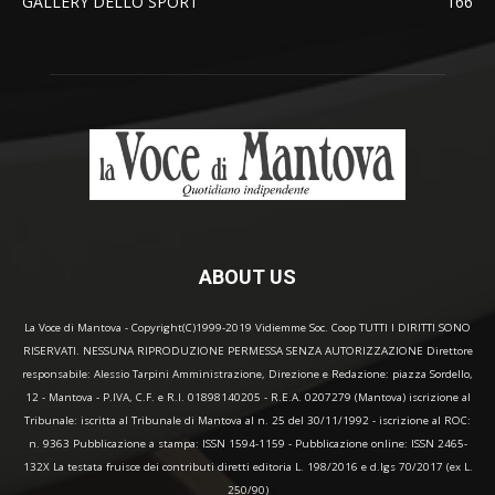
GALLERY DELLO SPORT
166
ABOUT US
La Voce di Mantova - Copyright(C)1999-2019 Vidiemme Soc. Coop TUTTI I DIRITTI SONO
RISERVATI. NESSUNA RIPRODUZIONE PERMESSA SENZA AUTORIZZAZIONE Direttore
responsabile: Alessio Tarpini Amministrazione, Direzione e Redazione: piazza Sordello,
12 - Mantova - P.IVA, C.F. e R.I. 01898140205 - R.E.A. 0207279 (Mantova) iscrizione al
Tribunale: iscritta al Tribunale di Mantova al n. 25 del 30/11/1992 - iscrizione al ROC:
n. 9363 Pubblicazione a stampa: ISSN 1594-1159 - Pubblicazione online: ISSN 2465-
132X La testata fruisce dei contributi diretti editoria L. 198/2016 e d.lgs 70/2017 (ex L.
250/90)