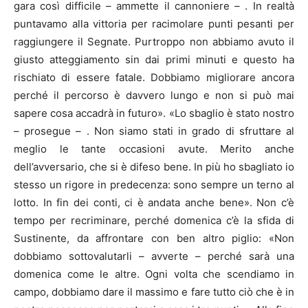
gara così difficile – ammette il cannoniere – . In realtà
puntavamo alla vittoria per racimolare punti pesanti per
raggiungere il Segnate. Purtroppo non abbiamo avuto il
giusto atteggiamento sin dai primi minuti e questo ha
rischiato di essere fatale. Dobbiamo migliorare ancora
perché il percorso è davvero lungo e non si può mai
sapere cosa accadrà in futuro». «Lo sbaglio è stato nostro
– prosegue – . Non siamo stati in grado di sfruttare al
meglio le tante occasioni avute. Merito anche
dell’avversario, che si è difeso bene. In più ho sbagliato io
stesso un rigore in predecenza: sono sempre un terno al
lotto. In fin dei conti, ci è andata anche bene». Non c’è
tempo per recriminare, perché domenica c’è la sfida di
Sustinente, da affrontare con ben altro piglio: «Non
dobbiamo sottovalutarli – avverte – perché sarà una
domenica come le altre. Ogni volta che scendiamo in
campo, dobbiamo dare il massimo e fare tutto ciò che è in