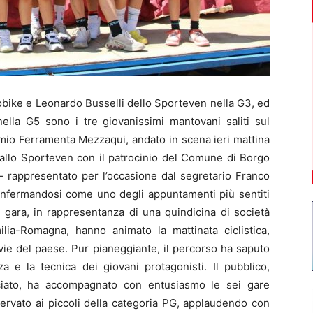
obike e Leonardo Busselli dello Sporteven nella G3, ed
 nella G5 sono i tre giovanissimi mantovani saliti sul
emio Ferramenta Mezzaqui, andato in scena ieri mattina
dallo Sporteven con il patrocinio del Comune di Borgo
– rappresentato per l’occasione dal segretario Franco
 confermandosi come uno degli appuntamenti più sentiti
in gara, in rappresentanza di una quindicina di società
ia-Romagna, hanno animato la mattinata ciclistica,
e vie del paese. Pur pianeggiante, il percorso ha saputo
 e la tecnica dei giovani protagonisti. Il pubblico,
ciato, ha accompagnato con entusiasmo le sei gare
ervato ai piccoli della categoria PG, applaudendo con