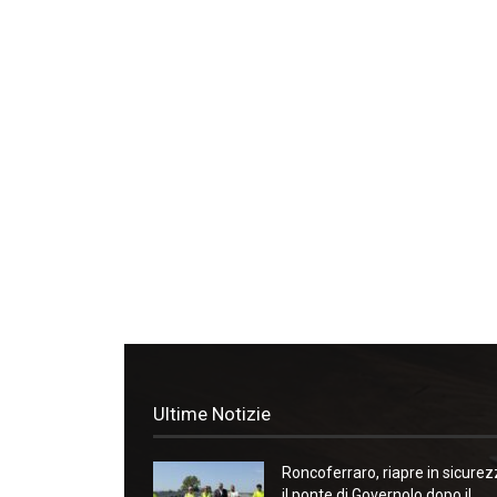
Ultime Notizie
Roncoferraro, riapre in sicure
il ponte di Governolo dopo il