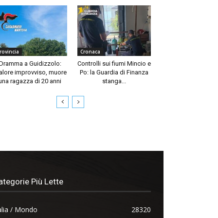
rovincia
Cronaca
Dramma a Guidizzolo:
Controlli sui fiumi Mincio e
lore improvviso, muore
Po: la Guardia di Finanza
una ragazza di 20 anni
stanga...
ategorie Più Lette
alia / Mondo
28320