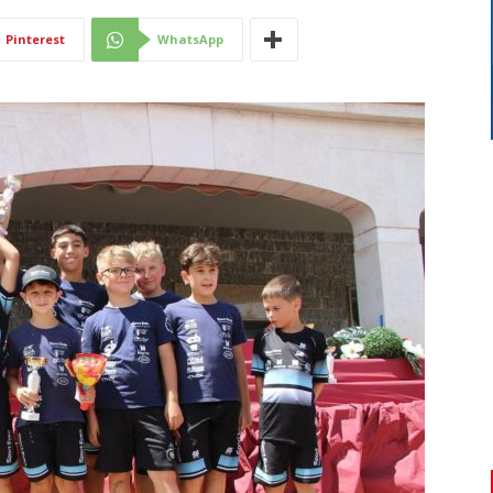
Di
Pinterest
WhatsApp
Mantova