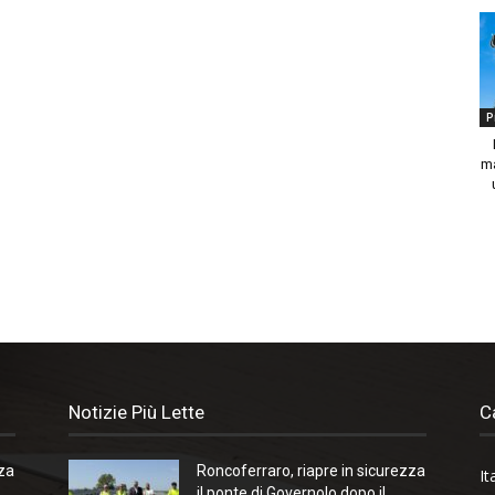
P
ma
Notizie Più Lette
C
zza
Roncoferraro, riapre in sicurezza
It
il ponte di Governolo dopo il