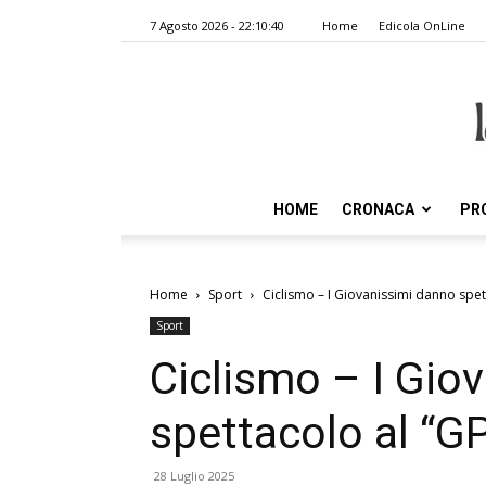
7 Agosto 2026 - 22:10:40
Home
Edicola OnLine
HOME
CRONACA
PR
Home
Sport
Ciclismo – I Giovanissimi danno spe
Sport
Ciclismo – I Gio
spettacolo al “G
28 Luglio 2025