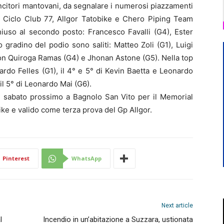
 vincitori mantovani, da segnalare i numerosi piazzamenti
, Ciclo Club 77, Allgor Tatobike e Chero Piping Team
iuso al secondo posto: Francesco Favalli (G4), Ester
 gradino del podio sono saliti: Matteo Zoli (G1), Luigi
on Quiroga Ramas (G4) e Jhonan Astone (G5). Nella top
ardo Felles (G1), il 4° e 5° di Kevin Baetta e Leonardo
 il 5° di Leonardo Mai (G6).
 sabato prossimo a Bagnolo San Vito per il Memorial
ike e valido come terza prova del Gp Allgor.
Pinterest
WhatsApp
Next article
l
Incendio in un’abitazione a Suzzara, ustionata