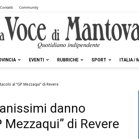
Contatti
Community
OVINCIA
EVENTI
RUBRICHE
SPORT
ITALIA /
la
ttacolo al “GP Mezzaqui” di Revere
vanissimi danno
Voce
P Mezzaqui” di Revere