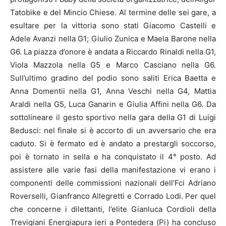
Tatobike e del Mincio Chiese. Al termine delle sei gare, a
esultare per la vittoria sono stati Giacomo Castelli e
Adele Avanzi nella G1; Giulio Zunica e Maela Barone nella
G6. La piazza d’onore è andata a Riccardo Rinaldi nella G1,
Viola Mazzola nella G5 e Marco Casciano nella G6.
Sull’ultimo gradino del podio sono saliti Erica Baetta e
Anna Domentii nella G1, Anna Veschi nella G4, Mattia
Araldi nella G5, Luca Ganarin e Giulia Affini nella G6. Da
sottolineare il gesto sportivo nella gara della G1 di Luigi
Bedusci: nel finale si è accorto di un avversario che era
caduto. Si è fermato ed è andato a prestargli soccorso,
poi è tornato in sella e ha conquistato il 4° posto. Ad
assistere alle varie fasi della manifestazione vi erano i
componenti delle commissioni nazionali dell’Fci Adriano
Roverselli, Gianfranco Allegretti e Corrado Lodi. Per quel
che concerne i dilettanti, l’elite Gianluca Cordioli della
Trevigiani Energiapura ieri a Pontedera (Pi) ha concluso