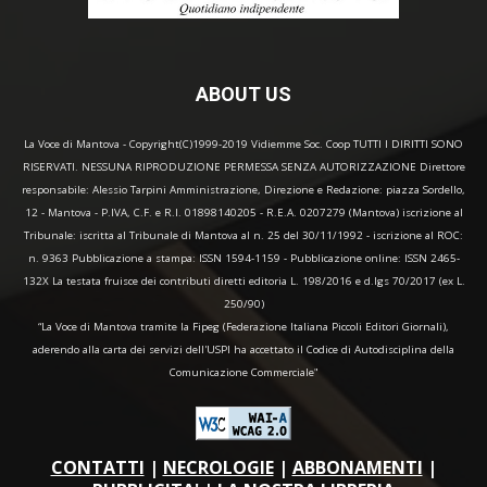
ABOUT US
La Voce di Mantova - Copyright(C)1999-2019 Vidiemme Soc. Coop TUTTI I DIRITTI SONO
RISERVATI. NESSUNA RIPRODUZIONE PERMESSA SENZA AUTORIZZAZIONE Direttore
responsabile: Alessio Tarpini Amministrazione, Direzione e Redazione: piazza Sordello,
12 - Mantova - P.IVA, C.F. e R.I. 01898140205 - R.E.A. 0207279 (Mantova) iscrizione al
Tribunale: iscritta al Tribunale di Mantova al n. 25 del 30/11/1992 - iscrizione al ROC:
n. 9363 Pubblicazione a stampa: ISSN 1594-1159 - Pubblicazione online: ISSN 2465-
132X La testata fruisce dei contributi diretti editoria L. 198/2016 e d.lgs 70/2017 (ex L.
250/90)
“La Voce di Mantova tramite la Fipeg (Federazione Italiana Piccoli Editori Giornali),
aderendo alla carta dei servizi dell'USPI ha accettato il Codice di Autodisciplina della
Comunicazione Commerciale"
CONTATTI
|
NECROLOGIE
|
ABBONAMENTI
|