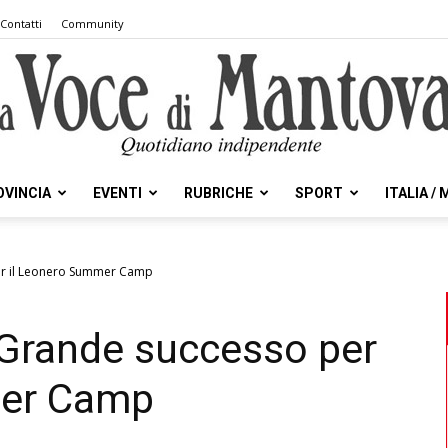
Contatti
Community
OVINCIA
EVENTI
RUBRICHE
SPORT
ITALIA /
la
er il Leonero Summer Camp
 Grande successo per
Voce
mer Camp