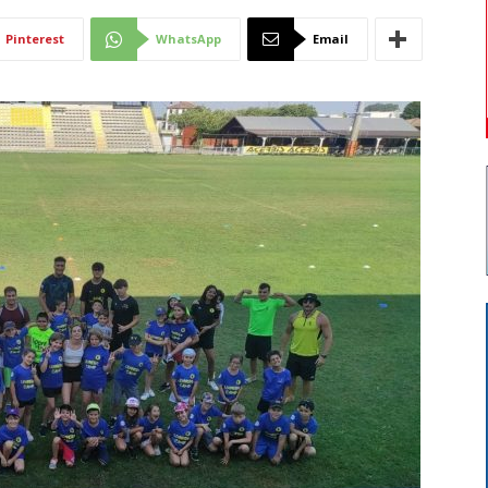
Di
Pinterest
WhatsApp
Email
Mantova