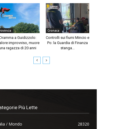
rovincia
Cronaca
Dramma a Guidizzolo:
Controlli sui fiumi Mincio e
lore improvviso, muore
Po: la Guardia di Finanza
una ragazza di 20 anni
stanga...
ategorie Più Lette
alia / Mondo
28320