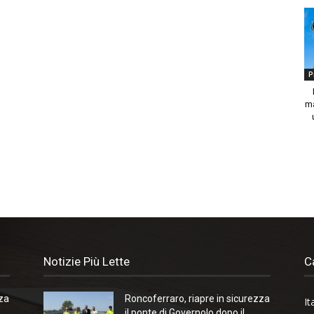
P
ma
Notizie Più Lette
C
zza
Roncoferraro, riapre in sicurezza
It
il ponte di Governolo dopo il