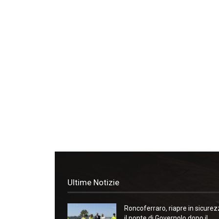
Ultime Notizie
Roncoferraro, riapre in sicure
il ponte di Governolo dopo il