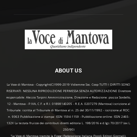
ABOUT US
La Voce di Mantova - Copyright(C)1999-2019 Vidiemme Soc. Coop TUTTI I DIRITTI SONO
RISERVATI. NESSUNA RIPRODUZIONE PERMESSA SENZA AUTORIZZAZIONE Direttore
responsabile: Alessio Tarpini Amministrazione, Direzione e Redazione: piazza Sordello,
12 - Mantova - P.IVA, C.F. e R.I. 01898140205 - R.E.A. 0207279 (Mantova) iscrizione al
Tribunale: iscritta al Tribunale di Mantova al n. 25 del 30/11/1992 - iscrizione al ROC:
n. 9363 Pubblicazione a stampa: ISSN 1594-1159 - Pubblicazione online: ISSN 2465-
132X La testata fruisce dei contributi diretti editoria L. 198/2016 e d.lgs 70/2017 (ex L.
250/90)
“La Voce di Mantova tramite la Fipeg (Federazione Italiana Piccoli Editori Giornali),