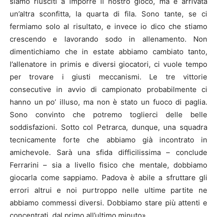
siamo riusciti a imporre il nostro gioco, ma è arrivata
un’altra sconfitta, la quarta di fila. Sono tante, se ci
fermiamo solo al risultato, e invece io dico che stiamo
crescendo e lavorando sodo in allenamento. Non
dimentichiamo che in estate abbiamo cambiato tanto,
l’allenatore in primis e diversi giocatori, ci vuole tempo
per trovare i giusti meccanismi. Le tre vittorie
consecutive in avvio di campionato probabilmente ci
hanno un po’ illuso, ma non è stato un fuoco di paglia.
Sono convinto che potremo toglierci delle belle
soddisfazioni. Sotto col Petrarca, dunque, una squadra
tecnicamente forte che abbiamo già incontrato in
amichevole. Sarà una sfida difficilissima – conclude
Ferrarini – sia a livello fisico che mentale, dobbiamo
giocarla come sappiamo. Padova è abile a sfruttare gli
errori altrui e noi purtroppo nelle ultime partite ne
abbiamo commessi diversi. Dobbiamo stare più attenti e
concentrati, dal primo all’ultimo minuto».