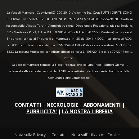
La Voce di Mantova - Copyright(C)1999-2019 Vidiemme Soc. Coop TUTTI I DIRITTI SONO
RISERVATI. NESSUNA RIPRODUZIONE PERMESSA SENZA AUTORIZZAZIONE Direttore
responsabile: Alessio Tarpini Amministrazione, Direzione e Redazione: piazza Sordello,
12 - Mantova - P.IVA, C.F. e R.I. 01898140205 - R.E.A. 0207279 (Mantova) iscrizione al
Tribunale: iscritta al Tribunale di Mantova al n. 25 del 30/11/1992 - iscrizione al ROC:
n. 9363 Pubblicazione a stampa: ISSN 1594-1159 - Pubblicazione online: ISSN 2465-
132X La testata fruisce dei contributi diretti editoria L. 198/2016 e d.lgs 70/2017 (ex L.
250/90)
“La Voce di Mantova tramite la Fipeg (Federazione Italiana Piccoli Editori Giornali),
aderendo alla carta dei servizi dell'USPI ha accettato il Codice di Autodisciplina della
Comunicazione Commerciale"
CONTATTI
|
NECROLOGIE
|
ABBONAMENTI
|
PUBBLICITA'
|
LA NOSTRA LIBRERIA
Nota sulla Privacy
Contatti
Nota sull’utilizzo dei Cookie