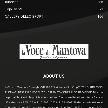
Rubriche
386
Top-Eventi
371
GALLERY DELLO SPORT
166
ABOUT US
La Voce di Mantova - Copyright(C)1999-2019 Vidiemme Soc. Coop TUTTI I DIRITTI SONO
RISERVATI. NESSUNA RIPRODUZIONE PERMESSA SENZA AUTORIZZAZIONE Direttore
responsabile: Alessio Tarpini Amministrazione, Direzione e Redazione: piazza Sordello,
12 - Mantova - P.IVA, C.F. e R.I. 01898140205 - R.E.A. 0207279 (Mantova) iscrizione al
Tribunale: iscritta al Tribunale di Mantova al n. 25 del 30/11/1992 - iscrizione al ROC: