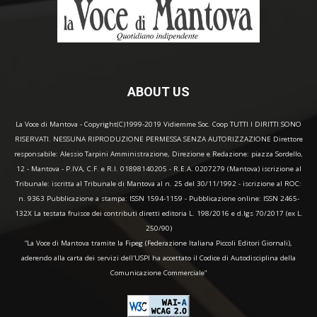
ABOUT US
La Voce di Mantova - Copyright(C)1999-2019 Vidiemme Soc. Coop TUTTI I DIRITTI SONO
RISERVATI. NESSUNA RIPRODUZIONE PERMESSA SENZA AUTORIZZAZIONE Direttore
responsabile: Alessio Tarpini Amministrazione, Direzione e Redazione: piazza Sordello,
12 - Mantova - P.IVA, C.F. e R.I. 01898140205 - R.E.A. 0207279 (Mantova) iscrizione al
Tribunale: iscritta al Tribunale di Mantova al n. 25 del 30/11/1992 - iscrizione al ROC:
n. 9363 Pubblicazione a stampa: ISSN 1594-1159 - Pubblicazione online: ISSN 2465-
132X La testata fruisce dei contributi diretti editoria L. 198/2016 e d.lgs 70/2017 (ex L.
250/90)
“La Voce di Mantova tramite la Fipeg (Federazione Italiana Piccoli Editori Giornali),
aderendo alla carta dei servizi dell'USPI ha accettato il Codice di Autodisciplina della
Comunicazione Commerciale"