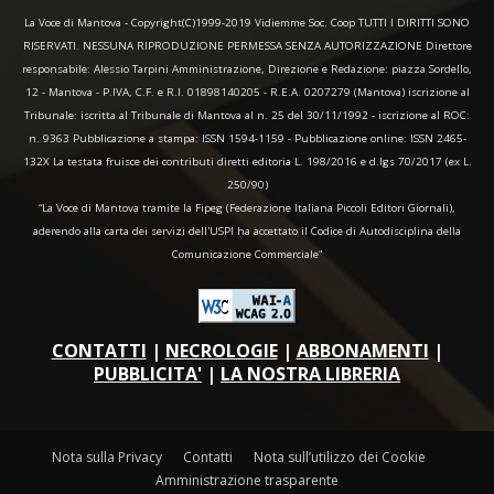
La Voce di Mantova - Copyright(C)1999-2019 Vidiemme Soc. Coop TUTTI I DIRITTI SONO
RISERVATI. NESSUNA RIPRODUZIONE PERMESSA SENZA AUTORIZZAZIONE Direttore
responsabile: Alessio Tarpini Amministrazione, Direzione e Redazione: piazza Sordello,
12 - Mantova - P.IVA, C.F. e R.I. 01898140205 - R.E.A. 0207279 (Mantova) iscrizione al
Tribunale: iscritta al Tribunale di Mantova al n. 25 del 30/11/1992 - iscrizione al ROC:
n. 9363 Pubblicazione a stampa: ISSN 1594-1159 - Pubblicazione online: ISSN 2465-
132X La testata fruisce dei contributi diretti editoria L. 198/2016 e d.lgs 70/2017 (ex L.
250/90)
“La Voce di Mantova tramite la Fipeg (Federazione Italiana Piccoli Editori Giornali),
aderendo alla carta dei servizi dell'USPI ha accettato il Codice di Autodisciplina della
Comunicazione Commerciale"
CONTATTI
|
NECROLOGIE
|
ABBONAMENTI
|
PUBBLICITA'
|
LA NOSTRA LIBRERIA
Nota sulla Privacy
Contatti
Nota sull’utilizzo dei Cookie
Amministrazione trasparente