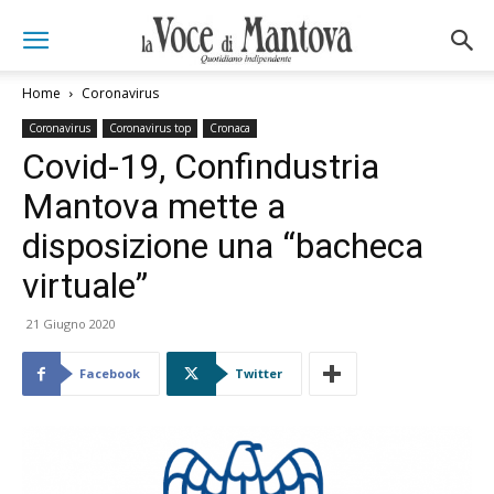
Home
Coronavirus
Coronavirus
Coronavirus top
Cronaca
Covid-19, Confindustria
Mantova mette a
disposizione una “bacheca
virtuale”
21 Giugno 2020
Facebook
Twitter