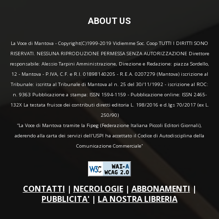
ABOUT US
La Voce di Mantova - Copyright(C)1999-2019 Vidiemme Soc. Coop TUTTI I DIRITTI SONO
RISERVATI. NESSUNA RIPRODUZIONE PERMESSA SENZA AUTORIZZAZIONE Direttore
responsabile: Alessio Tarpini Amministrazione, Direzione e Redazione: piazza Sordello,
12 - Mantova - P.IVA, C.F. e R.I. 01898140205 - R.E.A. 0207279 (Mantova) iscrizione al
Tribunale: iscritta al Tribunale di Mantova al n. 25 del 30/11/1992 - iscrizione al ROC:
n. 9363 Pubblicazione a stampa: ISSN 1594-1159 - Pubblicazione online: ISSN 2465-
132X La testata fruisce dei contributi diretti editoria L. 198/2016 e d.lgs 70/2017 (ex L.
250/90)
“La Voce di Mantova tramite la Fipeg (Federazione Italiana Piccoli Editori Giornali),
aderendo alla carta dei servizi dell'USPI ha accettato il Codice di Autodisciplina della
Comunicazione Commerciale"
CONTATTI
|
NECROLOGIE
|
ABBONAMENTI
|
PUBBLICITA'
|
LA NOSTRA LIBRERIA