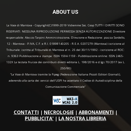
ABOUT US
La Voce di Mantova - Copyright(C)1999-2019 Vidiemme Soc. Coop TUTTI I DIRITTI SONO
RISERVATI. NESSUNA RIPRODUZIONE PERMESSA SENZA AUTORIZZAZIONE Direttore
responsabile: Alessio Tarpini Amministrazione, Direzione e Redazione: piazza Sordello,
12 - Mantova - P.IVA, C.F. e R.I. 01898140205 - R.E.A. 0207279 (Mantova) iscrizione al
Tribunale: iscritta al Tribunale di Mantova al n. 25 del 30/11/1992 - iscrizione al ROC:
n. 9363 Pubblicazione a stampa: ISSN 1594-1159 - Pubblicazione online: ISSN 2465-
132X La testata fruisce dei contributi diretti editoria L. 198/2016 e d.lgs 70/2017 (ex L.
250/90)
“La Voce di Mantova tramite la Fipeg (Federazione Italiana Piccoli Editori Giornali),
aderendo alla carta dei servizi dell'USPI ha accettato il Codice di Autodisciplina della
Comunicazione Commerciale"
CONTATTI
|
NECROLOGIE
|
ABBONAMENTI
|
PUBBLICITA'
|
LA NOSTRA LIBRERIA