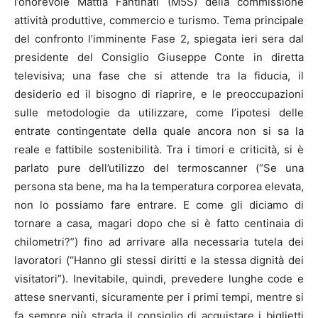
l’onorevole Mattia Fantinati (M5S) della commissione
attività produttive, commercio e turismo. Tema principale
del confronto l’imminente Fase 2, spiegata ieri sera dal
presidente del Consiglio Giuseppe Conte in diretta
televisiva; una fase che si attende tra la fiducia, il
desiderio ed il bisogno di riaprire, e le preoccupazioni
sulle metodologie da utilizzare, come l’ipotesi delle
entrate contingentate della quale ancora non si sa la
reale e fattibile sostenibilità. Tra i timori e criticità, si è
parlato pure dell’utilizzo del termoscanner (“Se una
persona sta bene, ma ha la temperatura corporea elevata,
non lo possiamo fare entrare. E come gli diciamo di
tornare a casa, magari dopo che si è fatto centinaia di
chilometri?”) fino ad arrivare alla necessaria tutela dei
lavoratori (“Hanno gli stessi diritti e la stessa dignità dei
visitatori”). Inevitabile, quindi, prevedere lunghe code e
attese snervanti, sicuramente per i primi tempi, mentre si
fa sempre più strada il consiglio di acquistare i biglietti