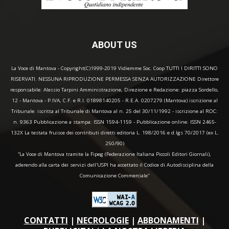
ABOUT US
La Voce di Mantova - Copyright(C)1999-2019 Vidiemme Soc. Coop TUTTI I DIRITTI SONO
RISERVATI. NESSUNA RIPRODUZIONE PERMESSA SENZA AUTORIZZAZIONE Direttore
responsabile: Alessio Tarpini Amministrazione, Direzione e Redazione: piazza Sordello,
12 - Mantova - P.IVA, C.F. e R.I. 01898140205 - R.E.A. 0207279 (Mantova) iscrizione al
Tribunale: iscritta al Tribunale di Mantova al n. 25 del 30/11/1992 - iscrizione al ROC:
n. 9363 Pubblicazione a stampa: ISSN 1594-1159 - Pubblicazione online: ISSN 2465-
132X La testata fruisce dei contributi diretti editoria L. 198/2016 e d.lgs 70/2017 (ex L.
250/90)
“La Voce di Mantova tramite la Fipeg (Federazione Italiana Piccoli Editori Giornali),
aderendo alla carta dei servizi dell'USPI ha accettato il Codice di Autodisciplina della
Comunicazione Commerciale"
CONTATTI
|
NECROLOGIE
|
ABBONAMENTI
|