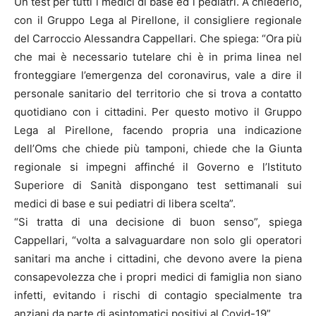
Un test per tutti i medici di base ed i pediatri. A chiederlo,
con il Gruppo Lega al Pirellone, il consigliere regionale
del Carroccio Alessandra Cappellari. Che spiega: “Ora più
che mai è necessario tutelare chi è in prima linea nel
fronteggiare l’emergenza del coronavirus, vale a dire il
personale sanitario del territorio che si trova a contatto
quotidiano con i cittadini. Per questo motivo il Gruppo
Lega al Pirellone, facendo propria una indicazione
dell’Oms che chiede più tamponi, chiede che la Giunta
regionale si impegni affinché il Governo e l’Istituto
Superiore di Sanità dispongano test settimanali sui
medici di base e sui pediatri di libera scelta”.
“Si tratta di una decisione di buon senso”, spiega
Cappellari, “volta a salvaguardare non solo gli operatori
sanitari ma anche i cittadini, che devono avere la piena
consapevolezza che i propri medici di famiglia non siano
infetti, evitando i rischi di contagio specialmente tra
anziani da parte di asintomatici positivi al Covid-19”.