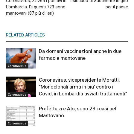
Coronavirus, 22.264 i positivi in
Il sindaco di Sustinente in giro
Lombardia. Di questi 723 sono
per il paese
mantovani (87 più di ieri)
RELATED ARTICLES
Da domani vaccinazioni anche in due
farmacie mantovane
Coronavirus
Coronavirus, vicepresidente Moratti:
“Monoclonali arma in piu’ contro il
Covid, in Lombardia avviati trattamenti”
Coronavirus
Prefettura e Ats, sono 23 i casi nel
Mantovano
Coronavirus