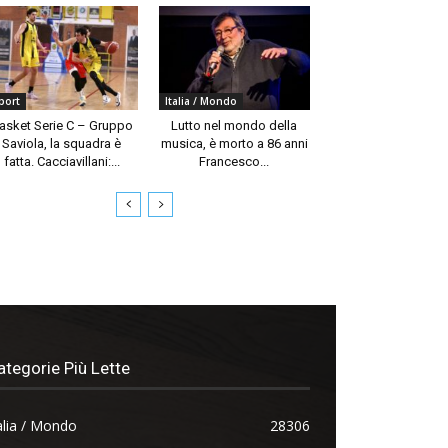
port
Italia / Mondo
asket Serie C – Gruppo
Lutto nel mondo della
Saviola, la squadra è
musica, è morto a 86 anni
fatta. Cacciavillani:...
Francesco...
ategorie Più Lette
alia / Mondo
28306