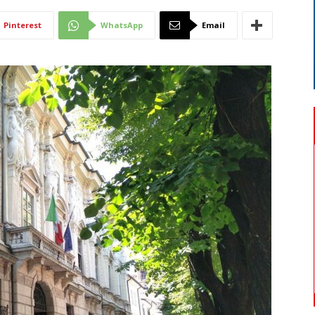
Di
Pinterest
WhatsApp
Email
Mantova