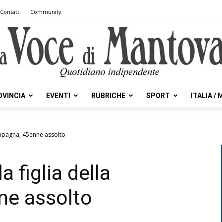
Contatti
Community
OVINCIA
EVENTI
RUBRICHE
SPORT
ITALIA /
la
compagna, 45enne assolto
a figlia della
Voce
e assolto