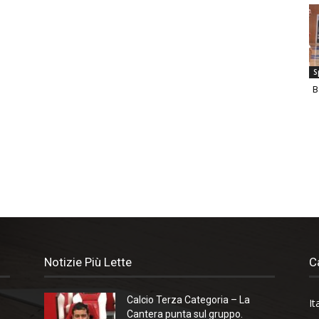
S
B
Notizie Più Lette
C
Calcio Terza Categoria – La
It
Cantera punta sul gruppo.