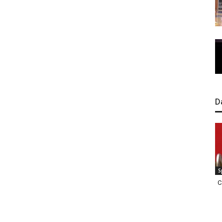
D
S
C