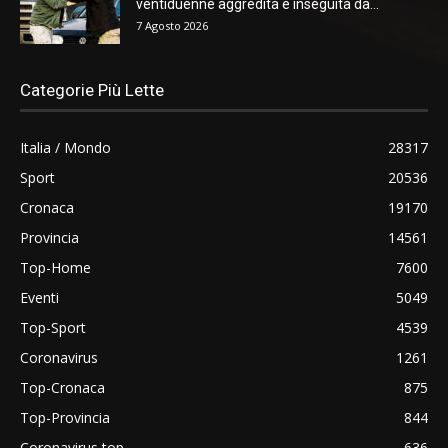
ventiduenne aggredita e inseguita da...
7 Agosto 2026
Categorie Più Lette
Italia / Mondo
28317
Sport
20536
Cronaca
19170
Provincia
14561
Top-Home
7600
Eventi
5049
Top-Sport
4539
Coronavirus
1261
Top-Cronaca
875
Top-Provincia
844
Coronavirus top
636