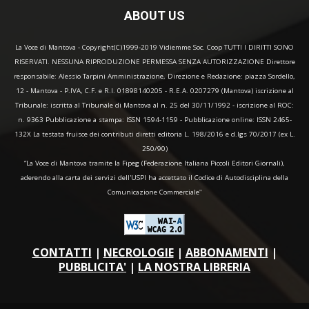
ABOUT US
La Voce di Mantova - Copyright(C)1999-2019 Vidiemme Soc. Coop TUTTI I DIRITTI SONO
RISERVATI. NESSUNA RIPRODUZIONE PERMESSA SENZA AUTORIZZAZIONE Direttore
responsabile: Alessio Tarpini Amministrazione, Direzione e Redazione: piazza Sordello,
12 - Mantova - P.IVA, C.F. e R.I. 01898140205 - R.E.A. 0207279 (Mantova) iscrizione al
Tribunale: iscritta al Tribunale di Mantova al n. 25 del 30/11/1992 - iscrizione al ROC:
n. 9363 Pubblicazione a stampa: ISSN 1594-1159 - Pubblicazione online: ISSN 2465-
132X La testata fruisce dei contributi diretti editoria L. 198/2016 e d.lgs 70/2017 (ex L.
250/90)
“La Voce di Mantova tramite la Fipeg (Federazione Italiana Piccoli Editori Giornali),
aderendo alla carta dei servizi dell'USPI ha accettato il Codice di Autodisciplina della
Comunicazione Commerciale"
CONTATTI
|
NECROLOGIE
|
ABBONAMENTI
|
PUBBLICITA'
|
LA NOSTRA LIBRERIA