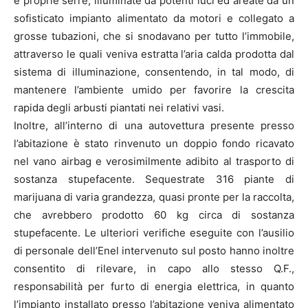
e proprie serre, illuminate da potenti luci ed areate da un
sofisticato impianto alimentato da motori e collegato a
grosse tubazioni, che si snodavano per tutto l’immobile,
attraverso le quali veniva estratta l’aria calda prodotta dal
sistema di illuminazione, consentendo, in tal modo, di
mantenere l’ambiente umido per favorire la crescita
rapida degli arbusti piantati nei relativi vasi.
Inoltre, all’interno di una autovettura presente presso
l’abitazione è stato rinvenuto un doppio fondo ricavato
nel vano airbag e verosimilmente adibito al trasporto di
sostanza stupefacente. Sequestrate 316 piante di
marijuana di varia grandezza, quasi pronte per la raccolta,
che avrebbero prodotto 60 kg circa di sostanza
stupefacente. Le ulteriori verifiche eseguite con l’ausilio
di personale dell’Enel intervenuto sul posto hanno inoltre
consentito di rilevare, in capo allo stesso Q.F.,
responsabilità per furto di energia elettrica, in quanto
l’impianto installato presso l’abitazione veniva alimentato