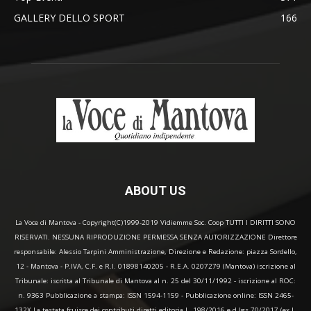
GALLERY DELLO SPORT
166
ABOUT US
La Voce di Mantova - Copyright(C)1999-2019 Vidiemme Soc. Coop TUTTI I DIRITTI SONO
RISERVATI. NESSUNA RIPRODUZIONE PERMESSA SENZA AUTORIZZAZIONE Direttore
responsabile: Alessio Tarpini Amministrazione, Direzione e Redazione: piazza Sordello,
12 - Mantova - P.IVA, C.F. e R.I. 01898140205 - R.E.A. 0207279 (Mantova) iscrizione al
Tribunale: iscritta al Tribunale di Mantova al n. 25 del 30/11/1992 - iscrizione al ROC:
n. 9363 Pubblicazione a stampa: ISSN 1594-1159 - Pubblicazione online: ISSN 2465-
132X La testata fruisce dei contributi diretti editoria L. 198/2016 e d.lgs 70/2017 (ex L.