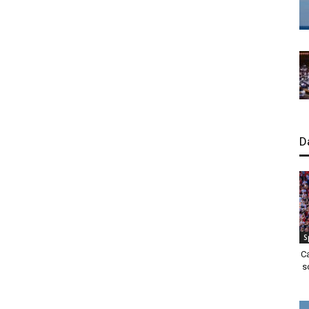
D
S
C
s