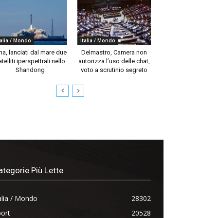
talia / Mondo
Italia / Mondo
na, lanciati dal mare due
Delmastro, Camera non
telliti iperspettrali nello
autorizza l’uso delle chat,
Shandong
voto a scrutinio segreto
ategorie Più Lette
alia / Mondo
28302
ort
20528