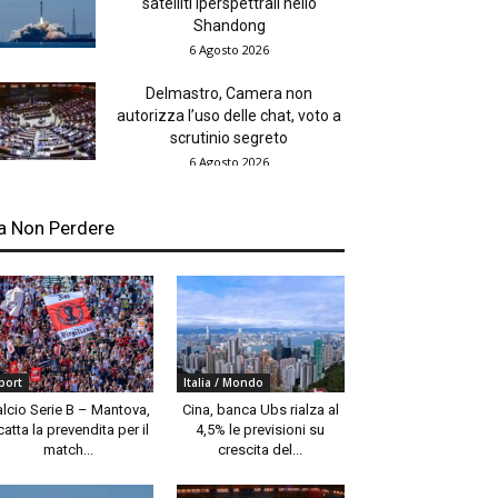
satelliti iperspettrali nello
Shandong
6 Agosto 2026
Delmastro, Camera non
autorizza l’uso delle chat, voto a
scrutinio segreto
6 Agosto 2026
a Non Perdere
port
Italia / Mondo
alcio Serie B – Mantova,
Cina, banca Ubs rialza al
catta la prevendita per il
4,5% le previsioni su
match...
crescita del...