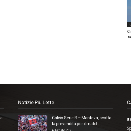
I
Ci
sa
Notizie Più Lette
C
ta
Calcio Serie B – Mantova, scatta
It
la prevendita per il match...
Sp
6 Agosto 2026