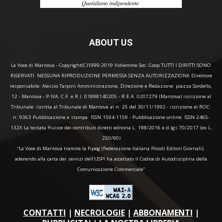
ABOUT US
La Voce di Mantova - Copyright(C)1999-2019 Vidiemme Soc. Coop TUTTI I DIRITTI SONO
RISERVATI. NESSUNA RIPRODUZIONE PERMESSA SENZA AUTORIZZAZIONE Direttore
responsabile: Alessio Tarpini Amministrazione, Direzione e Redazione: piazza Sordello,
12 - Mantova - P.IVA, C.F. e R.I. 01898140205 - R.E.A. 0207279 (Mantova) iscrizione al
Tribunale: iscritta al Tribunale di Mantova al n. 25 del 30/11/1992 - iscrizione al ROC:
n. 9363 Pubblicazione a stampa: ISSN 1594-1159 - Pubblicazione online: ISSN 2465-
132X La testata fruisce dei contributi diretti editoria L. 198/2016 e d.lgs 70/2017 (ex L.
250/90)
“La Voce di Mantova tramite la Fipeg (Federazione Italiana Piccoli Editori Giornali),
aderendo alla carta dei servizi dell'USPI ha accettato il Codice di Autodisciplina della
Comunicazione Commerciale"
CONTATTI
|
NECROLOGIE
|
ABBONAMENTI
|