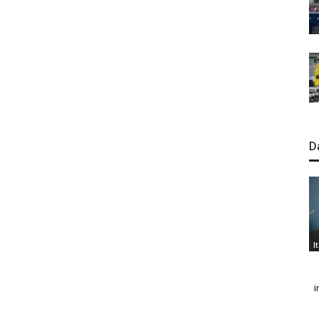
D
I
i