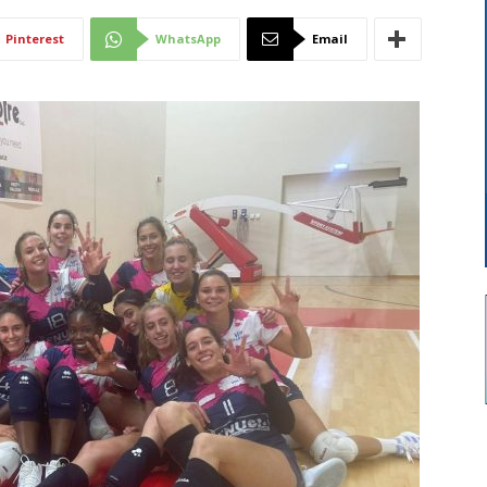
Di
Pinterest
WhatsApp
Email
Mantova