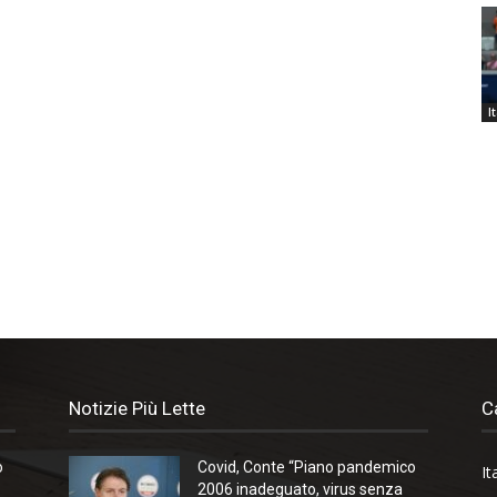
I
Notizie Più Lette
C
o
Covid, Conte “Piano pandemico
It
2006 inadeguato, virus senza