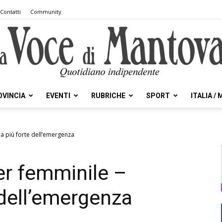
Contatti
Community
OVINCIA
EVENTI
RUBRICHE
SPORT
ITALIA /
la
ia più forte dell’emergenza
rer femminile –
Voce
 dell’emergenza