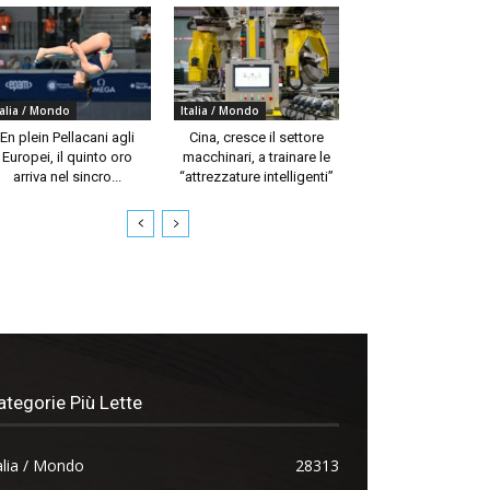
talia / Mondo
Italia / Mondo
En plein Pellacani agli
Cina, cresce il settore
Europei, il quinto oro
macchinari, a trainare le
arriva nel sincro...
“attrezzature intelligenti”
ategorie Più Lette
alia / Mondo
28313