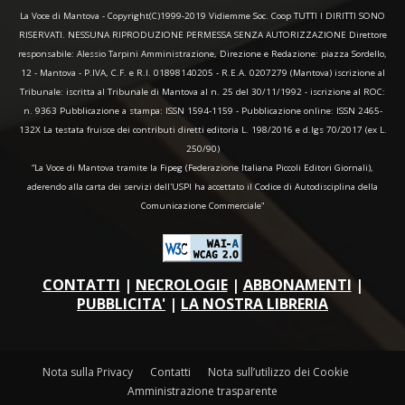
La Voce di Mantova - Copyright(C)1999-2019 Vidiemme Soc. Coop TUTTI I DIRITTI SONO
RISERVATI. NESSUNA RIPRODUZIONE PERMESSA SENZA AUTORIZZAZIONE Direttore
responsabile: Alessio Tarpini Amministrazione, Direzione e Redazione: piazza Sordello,
12 - Mantova - P.IVA, C.F. e R.I. 01898140205 - R.E.A. 0207279 (Mantova) iscrizione al
Tribunale: iscritta al Tribunale di Mantova al n. 25 del 30/11/1992 - iscrizione al ROC:
n. 9363 Pubblicazione a stampa: ISSN 1594-1159 - Pubblicazione online: ISSN 2465-
132X La testata fruisce dei contributi diretti editoria L. 198/2016 e d.lgs 70/2017 (ex L.
250/90)
“La Voce di Mantova tramite la Fipeg (Federazione Italiana Piccoli Editori Giornali),
aderendo alla carta dei servizi dell'USPI ha accettato il Codice di Autodisciplina della
Comunicazione Commerciale"
CONTATTI
|
NECROLOGIE
|
ABBONAMENTI
|
PUBBLICITA'
|
LA NOSTRA LIBRERIA
Nota sulla Privacy
Contatti
Nota sull’utilizzo dei Cookie
Amministrazione trasparente