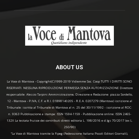
ABOUT US
La Voce di Mantova - Copyright(C)1999-2019 Vidiemme Soc. Coop TUTTI I DIRITTI SONO
RISERVATI. NESSUNA RIPRODUZIONE PERMESSA SENZA AUTORIZZAZIONE Direttore
responsabile: Alessio Tarpini Amministrazione, Direzione e Redazione: piazza Sordello,
12 - Mantova - P.IVA, C.F. e R.I. 01898140205 - R.E.A. 0207279 (Mantova) iscrizione al
Tribunale: iscritta al Tribunale di Mantova al n. 25 del 30/11/1992 - iscrizione al ROC:
n. 9363 Pubblicazione a stampa: ISSN 1594-1159 - Pubblicazione online: ISSN 2465-
132X La testata fruisce dei contributi diretti editoria L. 198/2016 e d.lgs 70/2017 (ex L.
250/90)
“La Voce di Mantova tramite la Fipeg (Federazione Italiana Piccoli Editori Giornali),