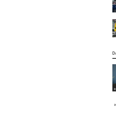
D
I
i