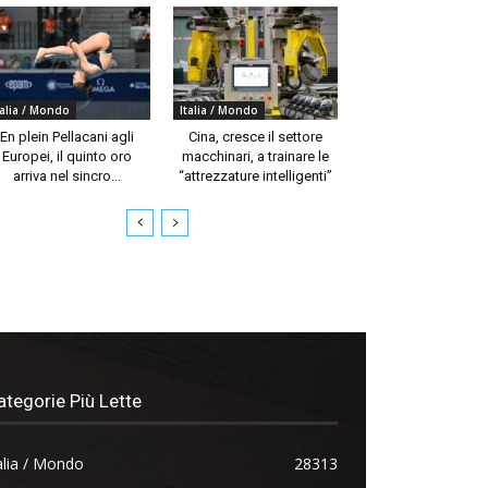
talia / Mondo
Italia / Mondo
En plein Pellacani agli
Cina, cresce il settore
Europei, il quinto oro
macchinari, a trainare le
arriva nel sincro...
“attrezzature intelligenti”
ategorie Più Lette
alia / Mondo
28313