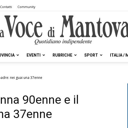
Contatti
Community
OVINCIA
EVENTI
RUBRICHE
SPORT
ITALIA /
la
padre: nei guai una 37enne
onna 90enne e il
Voce
una 37enne