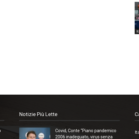
I
Notizie Più Lette
C
o
Covid, Conte “Piano pandemico
It
2006 inadeguato, virus senza