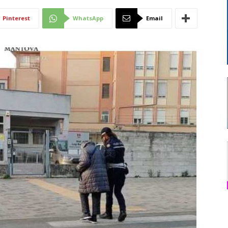
Di
Pinterest
WhatsApp
Email
Mantova