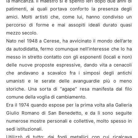
la mancanza. Il maestro si è spento ieri dopo due anni di
patimenti, ai quali portava conforto la presenza degli
amici. Molti artisti che, come lui, hanno condiviso un
percorso di forme e mai assopiti ideali durato quasi
mezzo secolo.
Nato nel 1948 a Cerese, ha avvicinato il mondo dell’arte
da autodidatta, fermo comunque nell’interesse che lo ha
messo in stretto contatto con gli esponenti (locali e non)
delle nuove proposte espressive, dando vita a cenacoli
che andavano a scavalco fra i simposi degli antichi
umanisti e le serate delle avanguardie più o meno
storiche. Una sorta di “agape” resa manifesta dal filo
comune della voglia di cambiamento.
Era il 1974 quando espose per la prima volta alla Galleria
Giulio Romano di San Benedetto, e da lì sono seguite
numerose mostre personali e collettive, molto spesso in
sedi istituzionali.
Utilizzò di tutto: dai fogli metallici con cui ricalcava