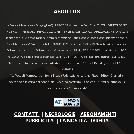
ABOUT US
La Voce di Mantova - Copyright(C)1999-2019 Vidiemme Soc. Coop TUTTI I DIRITTI SONO
RISERVATI. NESSUNA RIPRODUZIONE PERMESSA SENZA AUTORIZZAZIONE Direttore
responsabile: Alessio Tarpini Amministrazione, Direzione e Redazione: piazza Sordello,
12 - Mantova - P.IVA, C.F. e R.I. 01898140205 - R.E.A. 0207279 (Mantova) iscrizione al
Tribunale: iscritta al Tribunale di Mantova al n. 25 del 30/11/1992 - iscrizione al ROC:
n. 9363 Pubblicazione a stampa: ISSN 1594-1159 - Pubblicazione online: ISSN 2465-
132X La testata fruisce dei contributi diretti editoria L. 198/2016 e d.lgs 70/2017 (ex L.
250/90)
“La Voce di Mantova tramite la Fipeg (Federazione Italiana Piccoli Editori Giornali),
aderendo alla carta dei servizi dell'USPI ha accettato il Codice di Autodisciplina della
Comunicazione Commerciale"
CONTATTI
|
NECROLOGIE
|
ABBONAMENTI
|
PUBBLICITA'
|
LA NOSTRA LIBRERIA