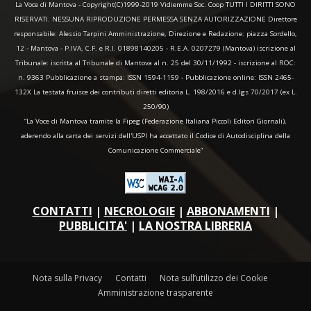
La Voce di Mantova - Copyright(C)1999-2019 Vidiemme Soc. Coop TUTTI I DIRITTI SONO
RISERVATI. NESSUNA RIPRODUZIONE PERMESSA SENZA AUTORIZZAZIONE Direttore
responsabile: Alessio Tarpini Amministrazione, Direzione e Redazione: piazza Sordello,
12 - Mantova - P.IVA, C.F. e R.I. 01898140205 - R.E.A. 0207279 (Mantova) iscrizione al
Tribunale: iscritta al Tribunale di Mantova al n. 25 del 30/11/1992 - iscrizione al ROC:
n. 9363 Pubblicazione a stampa: ISSN 1594-1159 - Pubblicazione online: ISSN 2465-
132X La testata fruisce dei contributi diretti editoria L. 198/2016 e d.lgs 70/2017 (ex L.
250/90)
“La Voce di Mantova tramite la Fipeg (Federazione Italiana Piccoli Editori Giornali),
aderendo alla carta dei servizi dell'USPI ha accettato il Codice di Autodisciplina della
Comunicazione Commerciale"
CONTATTI
|
NECROLOGIE
|
ABBONAMENTI
|
PUBBLICITA'
|
LA NOSTRA LIBRERIA
Nota sulla Privacy
Contatti
Nota sull’utilizzo dei Cookie
Amministrazione trasparente