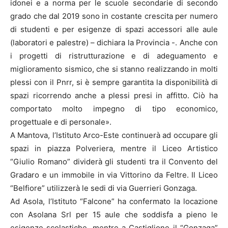
idonei e a norma per le scuole secondarie di secondo
grado che dal 2019 sono in costante crescita per numero
di studenti e per esigenze di spazi accessori alle aule
(laboratori e palestre) – dichiara la Provincia -. Anche con
i progetti di ristrutturazione e di adeguamento e
miglioramento sismico, che si stanno realizzando in molti
plessi con il Pnrr, si è sempre garantita la disponibilità di
spazi ricorrendo anche a plessi presi in affitto. Ciò ha
comportato molto impegno di tipo economico,
progettuale e di personale».
A Mantova, l’Istituto Arco-Este continuerà ad occupare gli
spazi in piazza Polveriera, mentre il Liceo Artistico
“Giulio Romano” dividerà gli studenti tra il Convento del
Gradaro e un immobile in via Vittorino da Feltre. Il Liceo
“Belfiore” utilizzerà le sedi di via Guerrieri Gonzaga.
Ad Asola, l’Istituto “Falcone” ha confermato la locazione
con Asolana Srl per 15 aule che soddisfa a pieno le
esigenze scolastiche, mentre a Castiglione il “Gonzaga”