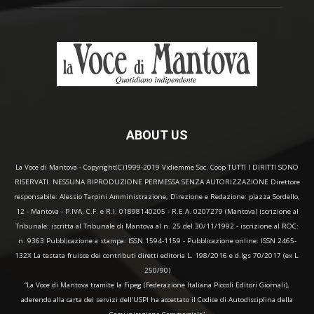
ABOUT US
La Voce di Mantova - Copyright(C)1999-2019 Vidiemme Soc. Coop TUTTI I DIRITTI SONO
RISERVATI. NESSUNA RIPRODUZIONE PERMESSA SENZA AUTORIZZAZIONE Direttore
responsabile: Alessio Tarpini Amministrazione, Direzione e Redazione: piazza Sordello,
12 - Mantova - P.IVA, C.F. e R.I. 01898140205 - R.E.A. 0207279 (Mantova) iscrizione al
Tribunale: iscritta al Tribunale di Mantova al n. 25 del 30/11/1992 - iscrizione al ROC:
n. 9363 Pubblicazione a stampa: ISSN 1594-1159 - Pubblicazione online: ISSN 2465-
132X La testata fruisce dei contributi diretti editoria L. 198/2016 e d.lgs 70/2017 (ex L.
250/90)
“La Voce di Mantova tramite la Fipeg (Federazione Italiana Piccoli Editori Giornali),
aderendo alla carta dei servizi dell'USPI ha accettato il Codice di Autodisciplina della