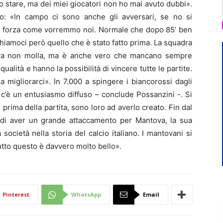
no stare, ma dei miei giocatori non ho mai avuto dubbi».
no: «In campo ci sono anche gli avversari, se no si
er forza come vorremmo noi. Normale che dopo 85’ ben
hiamoci però quello che è stato fatto prima. La squadra
dova non molla, ma è anche vero che mancano sempre
alità e hanno la possibilità di vincere tutte le partite.
 migliorarci». In 7.000 a spingere i biancorossi dagli
à c’è un entusiasmo diffuso – conclude Possanzini -. Si
prima della partita, sono loro ad averlo creato. Fin dal
di aver un grande attaccamento per Mantova, la sua
ocietà nella storia del calcio italiano. I mantovani si
tto questo è davvero molto bello».
Pinterest
WhatsApp
Email