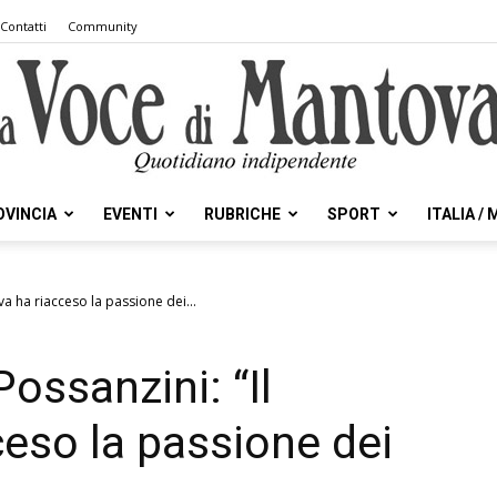
Contatti
Community
OVINCIA
EVENTI
RUBRICHE
SPORT
ITALIA /
la
va ha riacceso la passione dei...
Possanzini: “Il
Voce
eso la passione dei