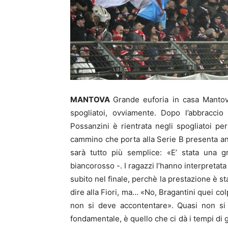
MANTOVA
Grande euforia in casa Mantova
spogliatoi, ovviamente. Dopo l’abbraccio
Possanzini è rientrata negli spogliatoi p
cammino che porta alla Serie B presenta anc
sarà tutto più semplice: «E’ stata una g
biancorosso -. I ragazzi l’hanno interpretata
subito nel finale, perchè la prestazione è s
dire alla Fiori, ma… «No, Bragantini quei co
non si deve accontentare». Quasi non si 
fondamentale, è quello che ci dà i tempi di 