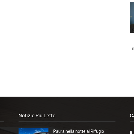
I
i
Notizie Più Lette
C
Paura nella notte al Rifugio
It