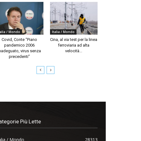
talia / Mondo
Italia / Mondo
Covid, Conte “Piano
Cina, al via test per la linea
pandemico 2006
ferroviaria ad alta
nadeguato, virus senza
velocità...
precedenti”
ategorie Più Lette
alia / Mondo
28313