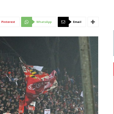
Di
Pinterest
WhatsApp
Email
Mantova