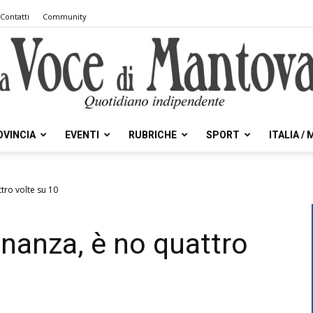
Contatti
Community
OVINCIA
EVENTI
RUBRICHE
SPORT
ITALIA /
la
tro volte su 10
inanza, è no quattro
Voce