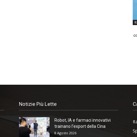
I
co
Notizie Più Lette
C
Robot, IA e farmaci innovativi
It
trainano l’export della Cina
Sp
8 Agosto 2026