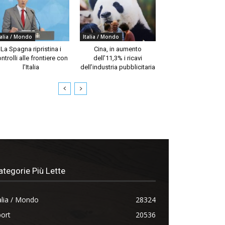
talia / Mondo
Italia / Mondo
La Spagna ripristina i
Cina, in aumento
ntrolli alle frontiere con
dell’11,3% i ricavi
l’Italia
dell’industria pubblicitaria
ategorie Più Lette
alia / Mondo
28324
ort
20536