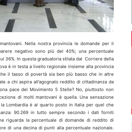
antovani. Nella nostra provincia le domande per il
 parere negativo sono più del 40%; una percentuale
sul 36%. In questa graduatoria stilata dal Corriere della
tova è in testa a livello regionale insieme alla provincia
he il tasso di povertà sia ben più basso che in altre
e a chi aspira all’agognato reddito di cittadinanza da
buona pace del Movimento 5 Stelle? No, piuttosto non
cezione di molti mantovani è quella. Una sensazione
e la Lombardia è al quarto posto in Italia per quel che
inanza: 90.269 in tutto sempre secondo i dati forniti
che riguarda la percentuale di domande di reddito di
re di una decina di punti alla percentuale nazionale.