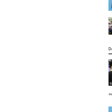
D
I
in