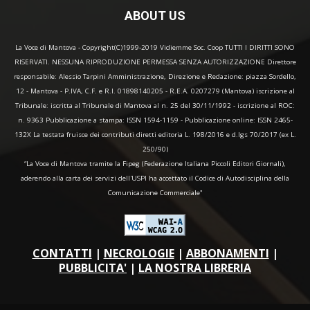
ABOUT US
La Voce di Mantova - Copyright(C)1999-2019 Vidiemme Soc. Coop TUTTI I DIRITTI SONO
RISERVATI. NESSUNA RIPRODUZIONE PERMESSA SENZA AUTORIZZAZIONE Direttore
responsabile: Alessio Tarpini Amministrazione, Direzione e Redazione: piazza Sordello,
12 - Mantova - P.IVA, C.F. e R.I. 01898140205 - R.E.A. 0207279 (Mantova) iscrizione al
Tribunale: iscritta al Tribunale di Mantova al n. 25 del 30/11/1992 - iscrizione al ROC:
n. 9363 Pubblicazione a stampa: ISSN 1594-1159 - Pubblicazione online: ISSN 2465-
132X La testata fruisce dei contributi diretti editoria L. 198/2016 e d.lgs 70/2017 (ex L.
250/90)
“La Voce di Mantova tramite la Fipeg (Federazione Italiana Piccoli Editori Giornali),
aderendo alla carta dei servizi dell'USPI ha accettato il Codice di Autodisciplina della
Comunicazione Commerciale"
CONTATTI
|
NECROLOGIE
|
ABBONAMENTI
|
PUBBLICITA'
|
LA NOSTRA LIBRERIA