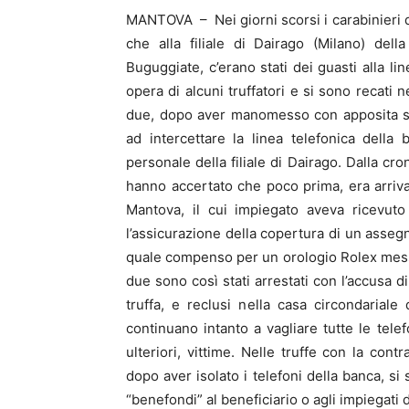
MANTOVA – Nei giorni scorsi i carabinieri d
che alla filiale di Dairago (Milano) del
Buguggiate, c’erano stati dei guasti alla l
opera di alcuni truffatori e si sono recati 
due, dopo aver manomesso con apposita st
ad intercettare la linea telefonica della
personale della filiale di Dairago. Dalla cron
hanno accertato che poco prima, era arriva
Mantova, il cui impiegato aveva ricevuto 
l’assicurazione della copertura di un assegn
quale compenso per un orologio Rolex messo
due sono così stati arrestati con l’accusa 
truffa, e reclusi nella casa circondariale 
continuano intanto a vagliare tutte le telef
ulteriori, vittime. Nelle truffe con la contr
dopo aver isolato i telefoni della banca, si 
“benefondi” al beneficiario o agli impiegati di 