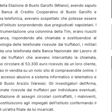
ella Stazione di Busto Garolfo (Milano), avendo saputo
la Banca di Credito Cooperativo di Busto Garolfo e
inea telefonica, avevano sospettato che potesse essere
nell’istituto sorprendendo due pregiudicati napoletani. I
rumentazione una colonnina della Tim, erano riusciti
 banca, rispondendo alle chiamate e sostituendosi al
ologia delle telefonate ricevute dai truffatori, i militari
ta una telefonata dalla Banca Nazionale del Lavoro di
dai truffatori che avevano intercettato la chiamata,
o circolare di 53.300 euro ricevuto da un loro cliente,
 in vendita su un noto sito di compravendite online. I
di accesso abusivo a sistema informatico o telematico e
di Busto Arsizio (Varese). Gli investigatori dell’Arma,
onate ricevute dai truffatori per individuare eventuali,
attazione di assegni circolari contraffatti, i malviventi,
sostituiscono agli impiegati dell’istituto confermando il
un’altra filiale da lui incaricati.