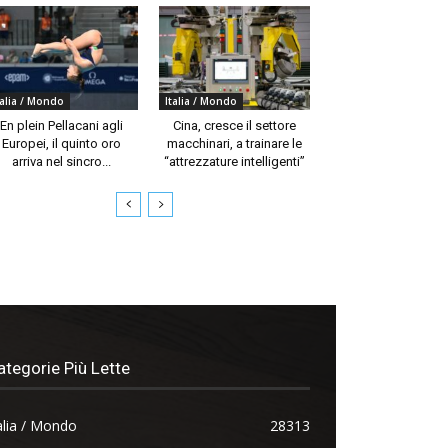
talia / Mondo
Italia / Mondo
En plein Pellacani agli
Cina, cresce il settore
Europei, il quinto oro
macchinari, a trainare le
arriva nel sincro...
“attrezzature intelligenti”
ategorie Più Lette
alia / Mondo
28313