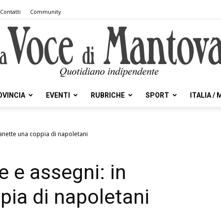
Contatti
Community
OVINCIA
EVENTI
RUBRICHE
SPORT
ITALIA /
la
manette una coppia di napoletani
e e assegni: in
Voce
ia di napoletani