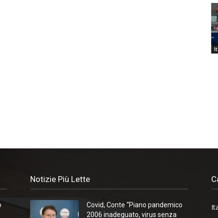
I
Notizie Più Lette
C
o
Covid, Conte “Piano pandemico
It
2006 inadeguato, virus senza