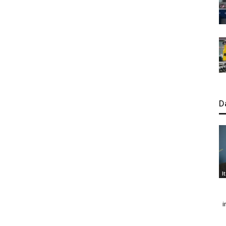
D
I
i