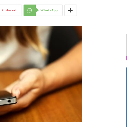
Di
Pinterest
WhatsApp
Mantova