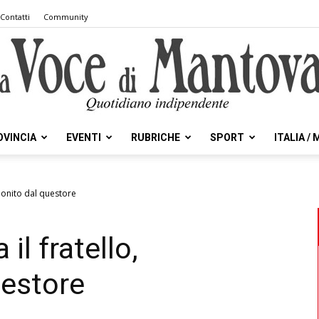
Contatti
Community
OVINCIA
EVENTI
RUBRICHE
SPORT
ITALIA /
la
monito dal questore
il fratello,
Voce
estore