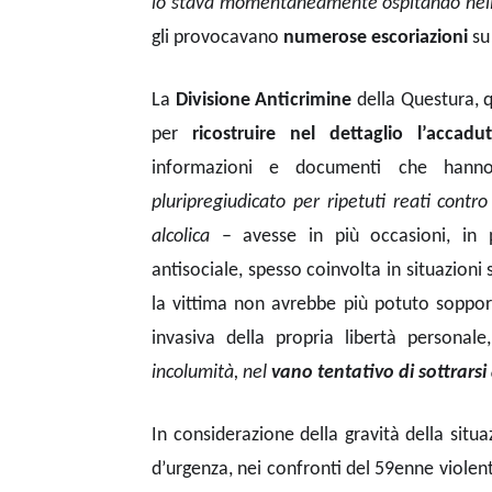
lo stava momentaneamente ospitando nell
gli provocavano
numerose escoriazioni
su 
La
Divisione Anticrimine
della Questura, qu
per
ricostruire nel dettaglio l’accadu
informazioni e documenti che hanno
pluripregiudicato per ripetuti reati contro
alcolica
– avesse in più occasioni, in p
antisociale, spesso coinvolta in situazioni 
la vittima non avrebbe più potuto soppo
invasiva della propria libertà personale
incolumità, nel
vano tentativo di sottrarsi a
In considerazione della gravità della situ
d’urgenza, nei confronti del 59enne violen