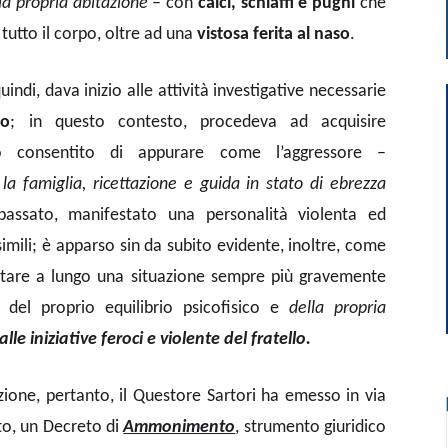
a propria abitazione
– con
calci, schiaffi e pugni
che
tutto il corpo, oltre ad una
vistosa ferita al naso
.
indi, dava inizio alle attività investigative necessarie
to
; in questo contesto, procedeva ad acquisire
 consentito di appurare come l’aggressore –
 la famiglia, ricettazione e guida in stato di ebrezza
assato, manifestato una personalità violenta ed
simili; è apparso sin da subito evidente, inoltre, come
rtare a lungo una situazione sempre più gravemente
, del proprio equilibrio psicofisico e
della propria
lle iniziative feroci e violente del fratello.
azione, pertanto, il Questore Sartori ha emesso in via
to, un Decreto di
Ammonimento
, strumento giuridico