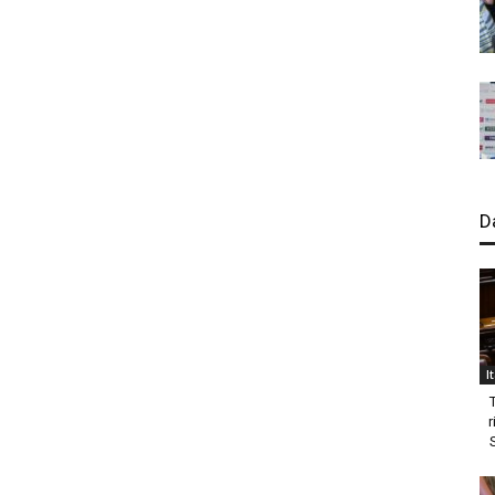
D
I
r