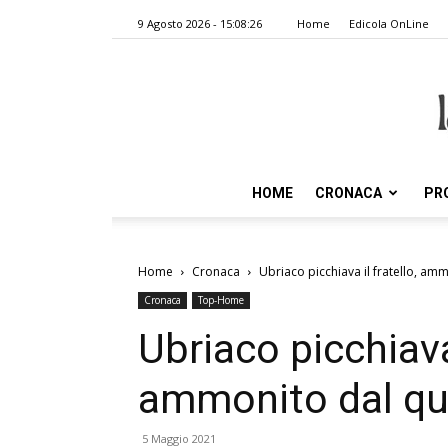
9 Agosto 2026 - 15:08:26
Home
Edicola OnLine
HOME
CRONACA
PR
Home
Cronaca
Ubriaco picchiava il fratello, am
Cronaca
Top-Home
Ubriaco picchiava 
ammonito dal qu
5 Maggio 2021