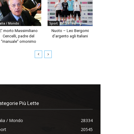
talia / Mondo
Sport
E’ morto Massimiliano
Nuoto – Leo Bergomi
Cencelli, padre del
d’argento agli Italiani
“manuale” omonimo
ategorie Più Lette
alia / Mondo
28334
ort
20545