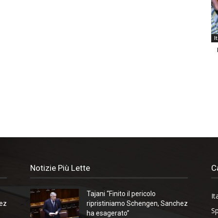
I
Notizie Più Lette
C
Tajani “Finito il pericolo
It
hez
ripristiniamo Schengen, Sanchez
Sp
ha esagerato”