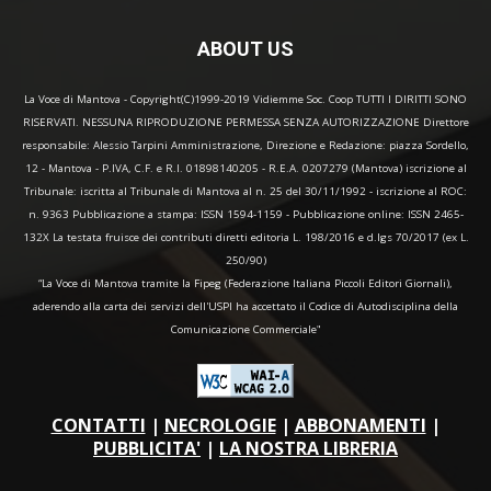
ABOUT US
La Voce di Mantova - Copyright(C)1999-2019 Vidiemme Soc. Coop TUTTI I DIRITTI SONO
RISERVATI. NESSUNA RIPRODUZIONE PERMESSA SENZA AUTORIZZAZIONE Direttore
responsabile: Alessio Tarpini Amministrazione, Direzione e Redazione: piazza Sordello,
12 - Mantova - P.IVA, C.F. e R.I. 01898140205 - R.E.A. 0207279 (Mantova) iscrizione al
Tribunale: iscritta al Tribunale di Mantova al n. 25 del 30/11/1992 - iscrizione al ROC:
n. 9363 Pubblicazione a stampa: ISSN 1594-1159 - Pubblicazione online: ISSN 2465-
132X La testata fruisce dei contributi diretti editoria L. 198/2016 e d.lgs 70/2017 (ex L.
250/90)
“La Voce di Mantova tramite la Fipeg (Federazione Italiana Piccoli Editori Giornali),
aderendo alla carta dei servizi dell'USPI ha accettato il Codice di Autodisciplina della
Comunicazione Commerciale"
CONTATTI
|
NECROLOGIE
|
ABBONAMENTI
|
PUBBLICITA'
|
LA NOSTRA LIBRERIA