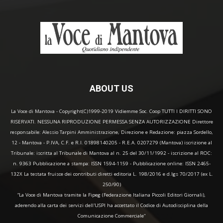
ABOUT US
La Voce di Mantova - Copyright(C)1999-2019 Vidiemme Soc. Coop TUTTI I DIRITTI SONO
RISERVATI. NESSUNA RIPRODUZIONE PERMESSA SENZA AUTORIZZAZIONE Direttore
responsabile: Alessio Tarpini Amministrazione, Direzione e Redazione: piazza Sordello,
12 - Mantova - P.IVA, C.F. e R.I. 01898140205 - R.E.A. 0207279 (Mantova) iscrizione al
Tribunale: iscritta al Tribunale di Mantova al n. 25 del 30/11/1992 - iscrizione al ROC:
n. 9363 Pubblicazione a stampa: ISSN 1594-1159 - Pubblicazione online: ISSN 2465-
132X La testata fruisce dei contributi diretti editoria L. 198/2016 e d.lgs 70/2017 (ex L.
250/90)
“La Voce di Mantova tramite la Fipeg (Federazione Italiana Piccoli Editori Giornali),
aderendo alla carta dei servizi dell'USPI ha accettato il Codice di Autodisciplina della
Comunicazione Commerciale"