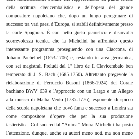
della scrittura clavicembalistica e dell’opera del grande
compositore napoletano che, dopo un lungo peregrinare di
successo tra vari paesi d’Europa, si stabilì definitivamente presso
la corte Spagnola. È con netto gusto pianistico e disinvolta
scorrevolezza tecnica che la Michelini ha affrontato questo
interessante programma proseguendo con una Ciaccona. di
Johann Pachelbel (1653-1706) e, restando in area germanica,
con sei magistrali Preludi dal 1° libro de Il Clavicembalo ben
temperato di J. S. Bach (1685-1750). Altrettanto pregevole la
rielaborazione di Ferruccio Busoni (1866-1924) del Corale
bachiano BWV 639 e l’approccio con un Largo e un Allegro
alla musica di Mattia Vento (1735-1776), esponente di spicco
della scuola napoletana che trovò fama e successo a Londra sia
come compositore d’opere che per la sua produzione
tastieristica. Col suo recital “Anima” Moira Michelini ha posto
l’attenzione, dunque, anche su autori meno noti, ma non meno