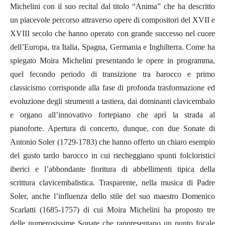
Michelini con il suo recital dal titolo “Anima” che ha descritto
un piacevole percorso attraverso opere di compositori del XVII e
XVIII secolo che hanno operato con grande successo nel cuore
dell’Europa, tra Italia, Spagna, Germania e Inghilterra. Come ha
spiegato Moira Michelini presentando le opere in programma,
quel fecondo periodo di transizione tra barocco e primo
classicismo corrisponde alla fase di profonda trasformazione ed
evoluzione degli strumenti a tastiera, dai dominanti clavicembalo
e organo all’innovativo fortepiano che aprì la strada al
pianoforte. Apertura di concerto, dunque, con due Sonate di
Antonio Soler (1729-1783) che hanno offerto un chiaro esempio
del gusto tardo barocco in cui riecheggiano spunti folcloristici
iberici e l’abbondante fioritura di abbellimenti tipica della
scrittura clavicembalistica. Trasparente, nella musica di Padre
Soler, anche l’influenza dello stile del suo maestro Domenico
Scarlatti (1685-1757) di cui Moira Michelini ha proposto tre
delle numerosissime Sonate che rappresentano un punto focale