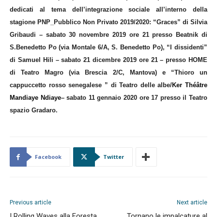
dedicati al tema dell’integrazione sociale all’interno della
stagione
PNP_Pubblico Non Privato 2019/2020: “Graces” di Silvia
Gribaudi – sabato 30 novembre 2019 ore 21 presso Beatnik di
S.Benedetto Po (via Montale 6/A, S. Benedetto Po), “I dissidenti”
di Samuel Hili – sabato 21 dicembre 2019 ore 21 – presso HOME
di Teatro Magro (via Brescia 2/C, Mantova) e “
Thioro un
cappuccetto rosso senegalese
” di Teatro delle albe/
Ker Théâtre
Mandiaye Ndiaye
– sabato 11 gennaio 2020 ore 17 presso il Teatro
spazio Gradaro.
Facebook
Twitter
Previous article
Next article
I Rolling Waves alla Foresta
Tornano le impalcature al