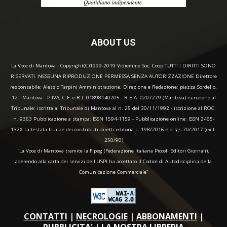
ABOUT US
La Voce di Mantova - Copyright(C)1999-2019 Vidiemme Soc. Coop TUTTI I DIRITTI SONO
RISERVATI. NESSUNA RIPRODUZIONE PERMESSA SENZA AUTORIZZAZIONE Direttore
responsabile: Alessio Tarpini Amministrazione, Direzione e Redazione: piazza Sordello,
12 - Mantova - P.IVA, C.F. e R.I. 01898140205 - R.E.A. 0207279 (Mantova) iscrizione al
Tribunale: iscritta al Tribunale di Mantova al n. 25 del 30/11/1992 - iscrizione al ROC:
n. 9363 Pubblicazione a stampa: ISSN 1594-1159 - Pubblicazione online: ISSN 2465-
132X La testata fruisce dei contributi diretti editoria L. 198/2016 e d.lgs 70/2017 (ex L.
250/90)
“La Voce di Mantova tramite la Fipeg (Federazione Italiana Piccoli Editori Giornali),
aderendo alla carta dei servizi dell'USPI ha accettato il Codice di Autodisciplina della
Comunicazione Commerciale"
CONTATTI
|
NECROLOGIE
|
ABBONAMENTI
|