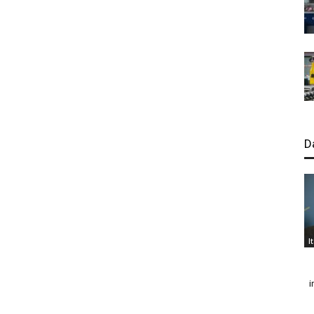
D
I
i