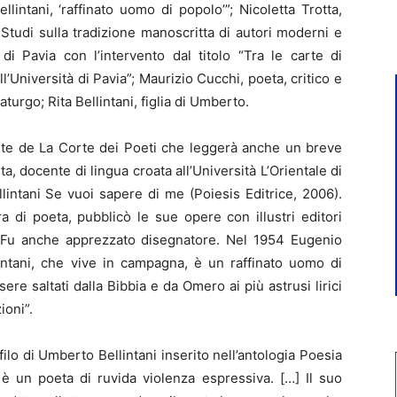
lintani, ‘raffinato uomo di popolo’”; Nicoletta Trotta,
Studi sulla tradizione manoscritta di autori moderni e
di Pavia con l’intervento dal titolo “Tra le carte di
l’Università di Pavia”; Maurizio Cucchi, poeta, critico e
urgo; Rita Bellintani, figlia di Umberto.
ente de La Corte dei Poeti che leggerà anche un breve
ta, docente di lingua croata all’Università L’Orientale di
llintani Se vuoi sapere di me (Poiesis Editrice, 2006).
a di poeta, pubblicò le sue opere con illustri editori
i. Fu anche apprezzato disegnatore. Nel 1954 Eugenio
intani, che vive in campagna, è un raffinato uomo di
e saltati dalla Bibbia e da Omero ai più astrusi lirici
ioni”.
filo di Umberto Bellintani inserito nell’antologia Poesia
i è un poeta di ruvida violenza espressiva. […] Il suo