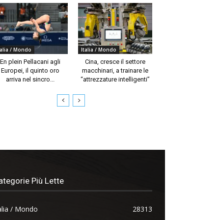
talia / Mondo
Italia / Mondo
En plein Pellacani agli
Cina, cresce il settore
Europei, il quinto oro
macchinari, a trainare le
arriva nel sincro...
“attrezzature intelligenti”
ategorie Più Lette
alia / Mondo
28313