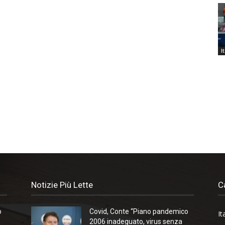
I
Notizie Più Lette
C
o
Covid, Conte “Piano pandemico
It
2006 inadeguato, virus senza