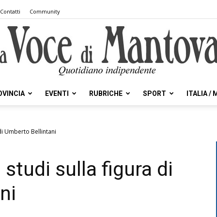
Contatti
Community
OVINCIA
EVENTI
RUBRICHE
SPORT
ITALIA /
la
di Umberto Bellintani
studi sulla figura di
Voce
ni