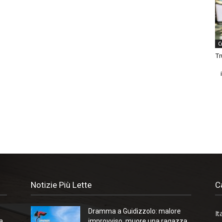
C
Tr
Notizie Più Lette
C
Dramma a Guidizzolo: malore
It
a
improvviso, muore una ragazza