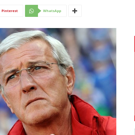
Di
Pinterest
WhatsApp
Mantova