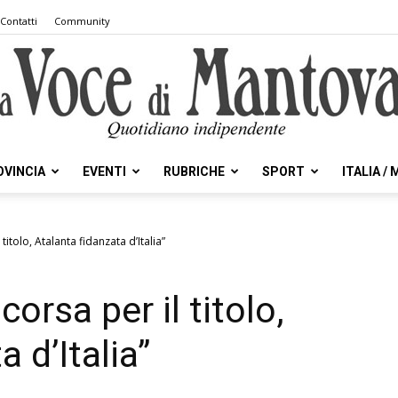
Contatti
Community
OVINCIA
EVENTI
RUBRICHE
SPORT
ITALIA /
la
l titolo, Atalanta fidanzata d’Italia”
 corsa per il titolo,
Voce
 d’Italia”