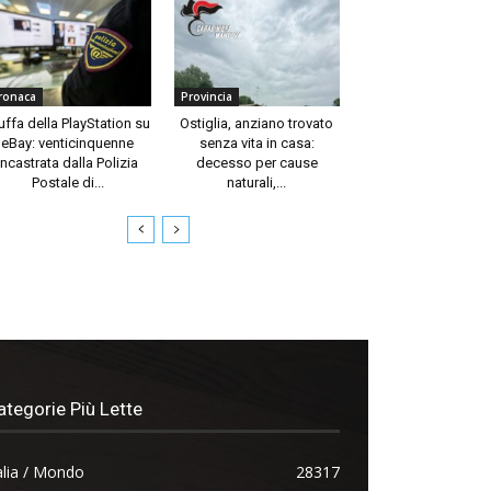
ronaca
Provincia
uffa della PlayStation su
Ostiglia, anziano trovato
eBay: venticinquenne
senza vita in casa:
incastrata dalla Polizia
decesso per cause
Postale di...
naturali,...
ategorie Più Lette
alia / Mondo
28317