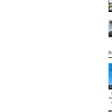
D
P
ma