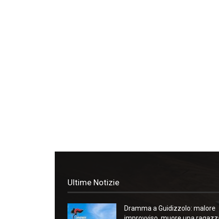
Ultime Notizie
Dramma a Guidizzolo: malore
improvviso, muore una ragazz