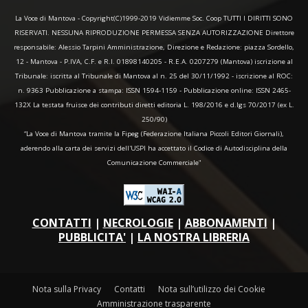
La Voce di Mantova - Copyright(C)1999-2019 Vidiemme Soc. Coop TUTTI I DIRITTI SONO
RISERVATI. NESSUNA RIPRODUZIONE PERMESSA SENZA AUTORIZZAZIONE Direttore
responsabile: Alessio Tarpini Amministrazione, Direzione e Redazione: piazza Sordello,
12 - Mantova - P.IVA, C.F. e R.I. 01898140205 - R.E.A. 0207279 (Mantova) iscrizione al
Tribunale: iscritta al Tribunale di Mantova al n. 25 del 30/11/1992 - iscrizione al ROC:
n. 9363 Pubblicazione a stampa: ISSN 1594-1159 - Pubblicazione online: ISSN 2465-
132X La testata fruisce dei contributi diretti editoria L. 198/2016 e d.lgs 70/2017 (ex L.
250/90)
“La Voce di Mantova tramite la Fipeg (Federazione Italiana Piccoli Editori Giornali),
aderendo alla carta dei servizi dell'USPI ha accettato il Codice di Autodisciplina della
Comunicazione Commerciale"
CONTATTI
|
NECROLOGIE
|
ABBONAMENTI
|
PUBBLICITA'
|
LA NOSTRA LIBRERIA
Nota sulla Privacy
Contatti
Nota sull’utilizzo dei Cookie
Amministrazione trasparente