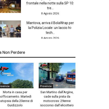
frontale nella notte sulla SP 10:
tre...
8 Agosto 2026
Mantova, arriva il BolaWrap per
la Polizia Locale: un laccio hi-
tech...
8 Agosto 2026
a Non Perdere
rovincia
Provincia
Morta in casa per
San Martino dall’Argine,
soffocamento. Martedì
cade sulla pista da
autopsia della 20enne di
motocross: 29enne
Guidizzolo
soccorso dall’elicottero