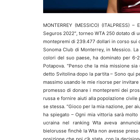
MONTERREY (MESSICO) (ITALPRESS) – Elina
Seguros 2022″, torneo WTA 250 dotato di u
montepremi di 239.477 dollari in corso sui
Sonoma Club di Monterrey, in Messico. La te
colori del suo paese, ha dominato per 6-2 
Potapova. “Penso che la mia missione sia u
detto Svitolina dopo la partita – Sono qui p
massimo usando le mie risorse per invitare l
promesso di donare i montepremi dei prossi
russa e fornire aiuti alla popolazione civil
se stessa. “Gioco per la mia nazione, per ai
ha spiegato – Ogni mia vittoria sarà molto
ucraina nel ranking Wta aveva annunciat
bielorusse finchè la Wta non avesse preso 
posizione che poi c’è stata, con la decision