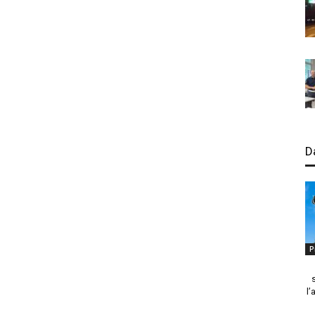
D
P
l’