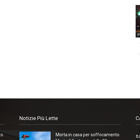
P
Notizie Più Lette
C
o.
Morta in casa per soffocamento.
It