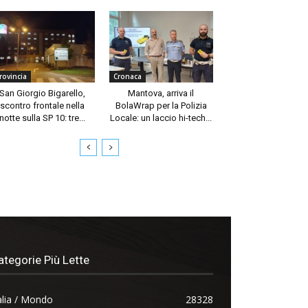
rovincia
Cronaca
San Giorgio Bigarello,
Mantova, arriva il
scontro frontale nella
BolaWrap per la Polizia
notte sulla SP 10: tre...
Locale: un laccio hi-tech...
ategorie Più Lette
alia / Mondo
28328