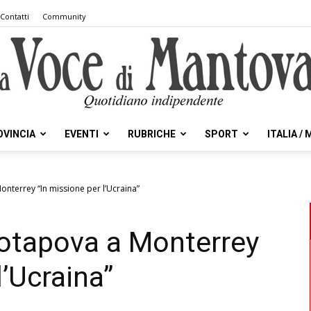
Contatti
Community
OVINCIA
EVENTI
RUBRICHE
SPORT
ITALIA /
la
onterrey “In missione per l’Ucraina”
Potapova a Monterrey
Voce
l’Ucraina”