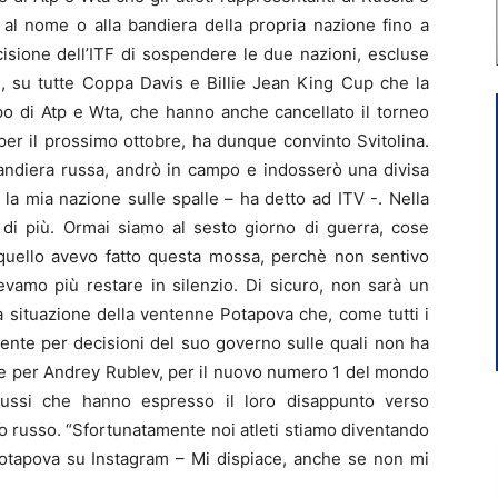
 al nome o alla bandiera della propria nazione fino a
isione dell’ITF di sospendere le due nazioni, escluse
, su tutte Coppa Davis e Billie Jean King Cup che la
po di Atp e Wta, che hanno anche cancellato il torneo
er il prossimo ottobre, ha dunque convinto Svitolina.
bandiera russa, andrò in campo e indosserò una divisa
 la mia nazione sulle spalle – ha detto ad ITV -. Nella
di più. Ormai siamo al sesto giorno di guerra, cose
 quello avevo fatto questa mossa, perchè non sentivo
vamo più restare in silenzio. Di sicuro, non sarà un
la situazione della ventenne Potapova che, come tutti i
lmente per decisioni del suo governo sulle quali non ha
ire per Andrey Rublev, per il nuovo numero 1 del mondo
russi che hanno espresso il loro disappunto verso
ito russo. “Sfortunatamente noi atleti stiamo diventando
 Potapova su Instagram – Mi dispiace, anche se non mi