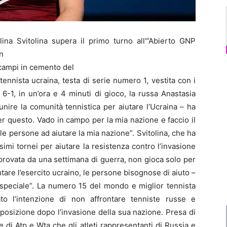
 Svitolina supera il primo turno all'”Abierto GNP
n
 campi in cemento del
nnista ucraina, testa di serie numero 1, vestita con i
6-1, in un’ora e 4 minuti di gioco, la russa Anastasia
nire la comunità tennistica per aiutare l’Ucraina – ha
er questo. Vado in campo per la mia nazione e faccio il
e persone ad aiutare la mia nazione”. Svitolina, che ha
mi tornei per aiutare la resistenza contro l’invasione
e provata da una settimana di guerra, non gioca solo per
utare l’esercito ucraino, le persone bisognose di aiuto –
 speciale”. La numero 15 del mondo e miglior tennista
o l’intenzione di non affrontare tenniste russe e
posizione dopo l’invasione della sua nazione. Presa di
e di Atp e Wta che gli atleti rappresentanti di Russia e