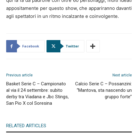
qui la fa da padrone con oltre 60 personaggi, molti ideati
appositamente per questo show, che appariranno davanti
agli spettatori in un ritmo incalzante e coinvolgente.
Facebook
Twitter
Previous article
Next article
Basket Serie C – Campionato
Calcio Serie C – Possanzini:
al via il 24 settembre: subito
“Mantova, sta nascendo un
derby tra Viadana e Jbc Stings,
gruppo forte”
San Pio X col Soresina
RELATED ARTICLES