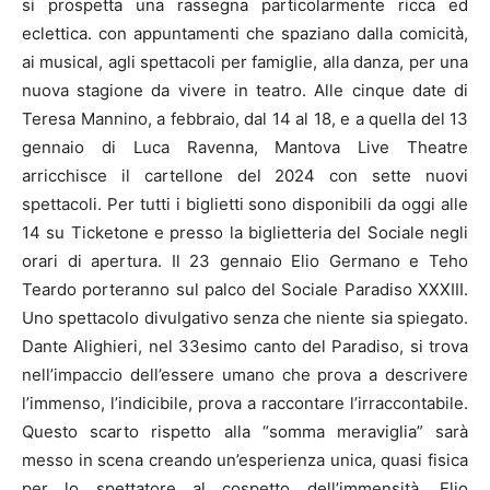
si prospetta una rassegna particolarmente ricca ed
eclettica. con appuntamenti che spaziano dalla comicità,
ai musical, agli spettacoli per famiglie, alla danza, per una
nuova stagione da vivere in teatro. Alle cinque date di
Teresa Mannino, a febbraio, dal 14 al 18, e a quella del 13
gennaio di Luca Ravenna, Mantova Live Theatre
arricchisce il cartellone del 2024 con sette nuovi
spettacoli. Per tutti i biglietti sono disponibili da oggi alle
14 su Ticketone e presso la biglietteria del Sociale negli
orari di apertura. Il 23 gennaio Elio Germano e Teho
Teardo porteranno sul palco del Sociale Paradiso XXXIII.
Uno spettacolo divulgativo senza che niente sia spiegato.
Dante Alighieri, nel 33esimo canto del Paradiso, si trova
nell’impaccio dell’essere umano che prova a descrivere
l’immenso, l’indicibile, prova a raccontare l’irraccontabile.
Questo scarto rispetto alla “somma meraviglia” sarà
messo in scena creando un’esperienza unica, quasi fisica
per lo spettatore al cospetto dell’immensità. Elio