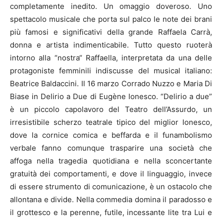
completamente inedito. Un omaggio doveroso. Uno
spettacolo musicale che porta sul palco le note dei brani
più famosi e significativi della grande Raffaela Carrà,
donna e artista indimenticabile. Tutto questo ruoterà
intorno alla “nostra“ Raffaella, interpretata da una delle
protagoniste femminili indiscusse del musical italiano:
Beatrice Baldaccini. Il 16 marzo Corrado Nuzzo e Maria Di
Biase in Delirio a Due di Eugène Ionesco. “Delirio a due”
è un piccolo capolavoro del Teatro dell’Assurdo, un
irresistibile scherzo teatrale tipico del miglior Ionesco,
dove la cornice comica e beffarda e il funambolismo
verbale fanno comunque trasparire una società che
affoga nella tragedia quotidiana e nella sconcertante
gratuità dei comportamenti, e dove il linguaggio, invece
di essere strumento di comunicazione, è un ostacolo che
allontana e divide. Nella commedia domina il paradosso e
il grottesco e la perenne, futile, incessante lite tra Lui e