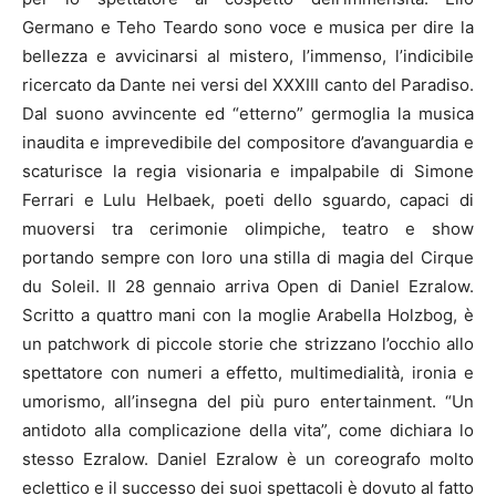
Germano e Teho Teardo sono voce e musica per dire la
bellezza e avvicinarsi al mistero, l’immenso, l’indicibile
ricercato da Dante nei versi del XXXIII canto del Paradiso.
Dal suono avvincente ed “etterno” germoglia la musica
inaudita e imprevedibile del compositore d’avanguardia e
scaturisce la regia visionaria e impalpabile di Simone
Ferrari e Lulu Helbaek, poeti dello sguardo, capaci di
muoversi tra cerimonie olimpiche, teatro e show
portando sempre con loro una stilla di magia del Cirque
du Soleil. Il 28 gennaio arriva Open di Daniel Ezralow.
Scritto a quattro mani con la moglie Arabella Holzbog, è
un patchwork di piccole storie che strizzano l’occhio allo
spettatore con numeri a effetto, multimedialità, ironia e
umorismo, all’insegna del più puro entertainment. “Un
antidoto alla complicazione della vita”, come dichiara lo
stesso Ezralow. Daniel Ezralow è un coreografo molto
eclettico e il successo dei suoi spettacoli è dovuto al fatto