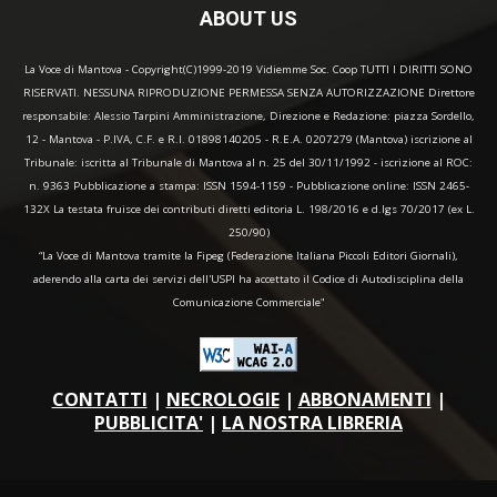
ABOUT US
La Voce di Mantova - Copyright(C)1999-2019 Vidiemme Soc. Coop TUTTI I DIRITTI SONO
RISERVATI. NESSUNA RIPRODUZIONE PERMESSA SENZA AUTORIZZAZIONE Direttore
responsabile: Alessio Tarpini Amministrazione, Direzione e Redazione: piazza Sordello,
12 - Mantova - P.IVA, C.F. e R.I. 01898140205 - R.E.A. 0207279 (Mantova) iscrizione al
Tribunale: iscritta al Tribunale di Mantova al n. 25 del 30/11/1992 - iscrizione al ROC:
n. 9363 Pubblicazione a stampa: ISSN 1594-1159 - Pubblicazione online: ISSN 2465-
132X La testata fruisce dei contributi diretti editoria L. 198/2016 e d.lgs 70/2017 (ex L.
250/90)
“La Voce di Mantova tramite la Fipeg (Federazione Italiana Piccoli Editori Giornali),
aderendo alla carta dei servizi dell'USPI ha accettato il Codice di Autodisciplina della
Comunicazione Commerciale"
CONTATTI
|
NECROLOGIE
|
ABBONAMENTI
|
PUBBLICITA'
|
LA NOSTRA LIBRERIA