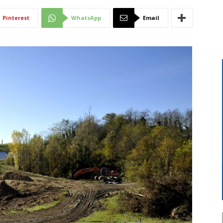
Di
Pinterest
WhatsApp
Email
Mantova