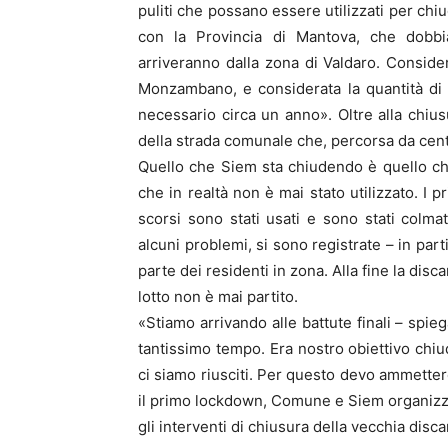
puliti che possano essere utilizzati per chi
con la Provincia di Mantova, che dobbiam
arriveranno dalla zona di Valdaro. Consider
Monzambano, e considerata la quantità di m
necessario circa un anno». Oltre alla chius
della strada comunale che, percorsa da centi
Quello che Siem sta chiudendo è quello che
che in realtà non è mai stato utilizzato. I 
scorsi sono stati usati e sono stati colmat
alcuni problemi, si sono registrate – in par
parte dei residenti in zona. Alla fine la disc
lotto non è mai partito.
«Stiamo arrivando alle battute finali – spi
tantissimo tempo. Era nostro obiettivo chiud
ci siamo riusciti. Per questo devo ammette
il primo lockdown, Comune e Siem organizza
gli interventi di chiusura della vecchia disca