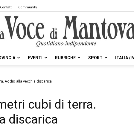
Contatti
Community
OVINCIA
EVENTI
RUBRICHE
SPORT
ITALIA /
la
ra. Addio alla vecchia discarica
etri cubi di terra.
Voce
a discarica