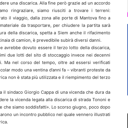
udere una discarica. Alla fine però grazie ad un accordo
o ringraziare, siamo riusciti a trovare i terreni:
ato il viaggio, dalla zona alle porte di Mantova fino a
ateriale da trasportare, per chiudere la partita sarà
ura della discarica, spetta a Siem anche il rifacimento
naia di camion, è prevedibile subirà diversi danni.
 avrebbe dovuto essere il terzo lotto della discarica,
primi due lotti del sito di stoccaggio invece nei decenni
i. Ma nel corso del tempo, oltre ad essersi verificati
ticolar modo una ventina d’anni fa – vibranti proteste da
arica non è stata più utilizzata e il riempimento del terzo
ega il sindaco Giorgio Cappa di una vicenda che dura da
ere la vicenda legata alla discarica di strada Tononi e
re che siamo soddisfatti». Lo scorso giugno, poco dopo
rono un incontro pubblico nel quale vennero illustrati
rica.