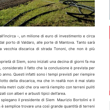
incirca -, un milione di euro di investimento e circa
o dal porto di Valdaro, alle porte di Mantova. Tanto sarà
la vecchia discarica di strada Tononi, che non è più
roprietà di Siem, sono iniziati una decina di giorni fa ma
a, considerato il fatto che la conclusione è prevista per
mo anno. Questi infatti sono i tempi previsti per riempire
otto della discarica, ma che in realtà non è mai stato
0mila metri cubi che ora verrà riempito con terreni puliti
i con alberi e arbusti tipici dell’area.
spiegano il presidente di Siem Maurizio Bortolini e il
 è semplice trovare una così grande quantità di terreni