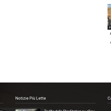
P
Notizie Più Lette
C