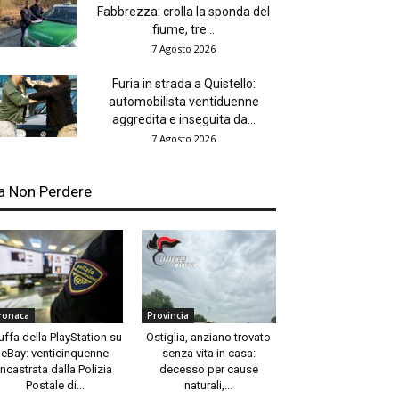
Fabbrezza: crolla la sponda del
fiume, tre...
7 Agosto 2026
Furia in strada a Quistello:
automobilista ventiduenne
aggredita e inseguita da...
7 Agosto 2026
a Non Perdere
ronaca
Provincia
uffa della PlayStation su
Ostiglia, anziano trovato
eBay: venticinquenne
senza vita in casa:
incastrata dalla Polizia
decesso per cause
Postale di...
naturali,...