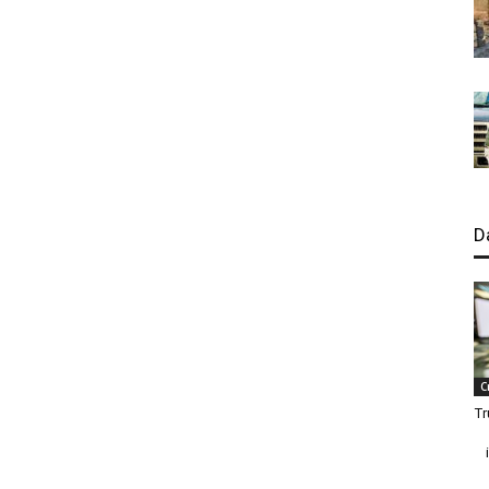
D
C
Tr