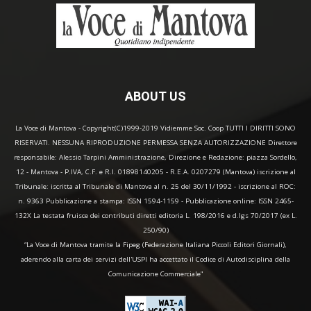
ABOUT US
La Voce di Mantova - Copyright(C)1999-2019 Vidiemme Soc. Coop TUTTI I DIRITTI SONO
RISERVATI. NESSUNA RIPRODUZIONE PERMESSA SENZA AUTORIZZAZIONE Direttore
responsabile: Alessio Tarpini Amministrazione, Direzione e Redazione: piazza Sordello,
12 - Mantova - P.IVA, C.F. e R.I. 01898140205 - R.E.A. 0207279 (Mantova) iscrizione al
Tribunale: iscritta al Tribunale di Mantova al n. 25 del 30/11/1992 - iscrizione al ROC:
n. 9363 Pubblicazione a stampa: ISSN 1594-1159 - Pubblicazione online: ISSN 2465-
132X La testata fruisce dei contributi diretti editoria L. 198/2016 e d.lgs 70/2017 (ex L.
250/90)
“La Voce di Mantova tramite la Fipeg (Federazione Italiana Piccoli Editori Giornali),
aderendo alla carta dei servizi dell'USPI ha accettato il Codice di Autodisciplina della
Comunicazione Commerciale"