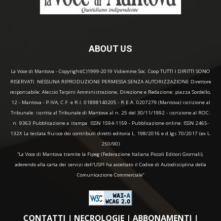
ABOUT US
La Voce di Mantova - Copyright(C)1999-2019 Vidiemme Soc. Coop TUTTI I DIRITTI SONO
RISERVATI. NESSUNA RIPRODUZIONE PERMESSA SENZA AUTORIZZAZIONE Direttore
responsabile: Alessio Tarpini Amministrazione, Direzione e Redazione: piazza Sordello,
12 - Mantova - P.IVA, C.F. e R.I. 01898140205 - R.E.A. 0207279 (Mantova) iscrizione al
Tribunale: iscritta al Tribunale di Mantova al n. 25 del 30/11/1992 - iscrizione al ROC:
n. 9363 Pubblicazione a stampa: ISSN 1594-1159 - Pubblicazione online: ISSN 2465-
132X La testata fruisce dei contributi diretti editoria L. 198/2016 e d.lgs 70/2017 (ex L.
250/90)
“La Voce di Mantova tramite la Fipeg (Federazione Italiana Piccoli Editori Giornali),
aderendo alla carta dei servizi dell'USPI ha accettato il Codice di Autodisciplina della
Comunicazione Commerciale"
CONTATTI
|
NECROLOGIE
|
ABBONAMENTI
|