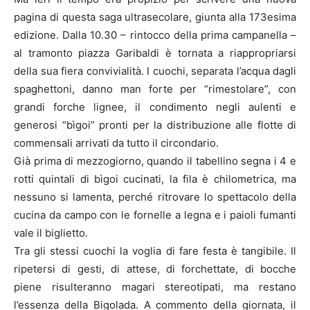
pagina di questa saga ultrasecolare, giunta alla 173esima
edizione. Dalla 10.30 – rintocco della prima campanella –
al tramonto piazza Garibaldi è tornata a riappropriarsi
della sua fiera convivialità. I cuochi, separata l’acqua dagli
spaghettoni, danno man forte per “rimestolare”, con
grandi forche lignee, il condimento negli aulenti e
generosi “bìgoi” pronti per la distribuzione alle flotte di
commensali arrivati da tutto il circondario.
Già prima di mezzogiorno, quando il tabellino segna i 4 e
rotti quintali di bìgoi cucinati, la fila è chilometrica, ma
nessuno si lamenta, perché ritrovare lo spettacolo della
cucina da campo con le fornelle a legna e i paioli fumanti
vale il biglietto.
Tra gli stessi cuochi la voglia di fare festa è tangibile. Il
ripetersi di gesti, di attese, di forchettate, di bocche
piene risulteranno magari stereotipati, ma restano
l’essenza della Bigolada. A commento della giornata, il