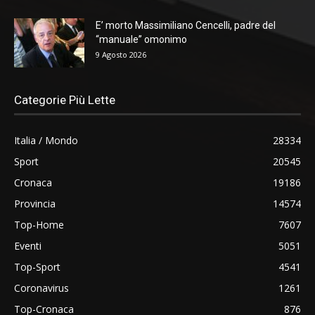
E’ morto Massimiliano Cencelli, padre del
“manuale” omonimo
9 Agosto 2026
Categorie Più Lette
Italia / Mondo
28334
Sport
20545
Cronaca
19186
Provincia
14574
Top-Home
7607
Eventi
5051
Top-Sport
4541
Coronavirus
1261
Top-Cronaca
876