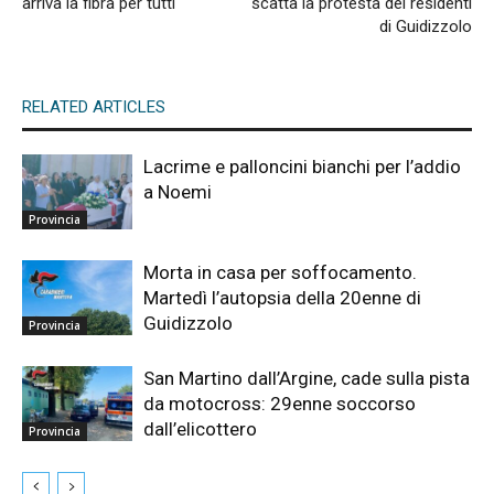
arriva la fibra per tutti
scatta la protesta dei residenti
di Guidizzolo
RELATED ARTICLES
Lacrime e palloncini bianchi per l’addio
a Noemi
Provincia
Morta in casa per soffocamento.
Martedì l’autopsia della 20enne di
Guidizzolo
Provincia
San Martino dall’Argine, cade sulla pista
da motocross: 29enne soccorso
dall’elicottero
Provincia