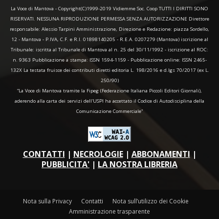
La Voce di Mantova - Copyright(C)1999-2019 Vidiemme Soc. Coop TUTTI I DIRITTI SONO
RISERVATI. NESSUNA RIPRODUZIONE PERMESSA SENZA AUTORIZZAZIONE Direttore
responsabile: Alessio Tarpini Amministrazione, Direzione e Redazione: piazza Sordello,
12 - Mantova - P.IVA, C.F. e R.I. 01898140205 - R.E.A. 0207279 (Mantova) iscrizione al
Tribunale: iscritta al Tribunale di Mantova al n. 25 del 30/11/1992 - iscrizione al ROC:
n. 9363 Pubblicazione a stampa: ISSN 1594-1159 - Pubblicazione online: ISSN 2465-
132X La testata fruisce dei contributi diretti editoria L. 198/2016 e d.lgs 70/2017 (ex L.
250/90)
“La Voce di Mantova tramite la Fipeg (Federazione Italiana Piccoli Editori Giornali),
aderendo alla carta dei servizi dell'USPI ha accettato il Codice di Autodisciplina della
Comunicazione Commerciale"
CONTATTI
|
NECROLOGIE
|
ABBONAMENTI
|
PUBBLICITA'
|
LA NOSTRA LIBRERIA
Nota sulla Privacy
Contatti
Nota sull’utilizzo dei Cookie
Amministrazione trasparente