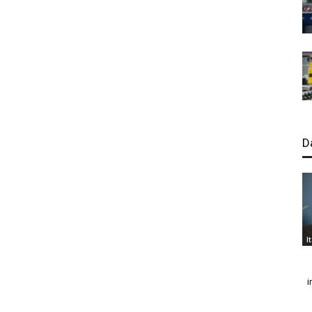
D
I
i