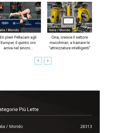
talia / Mondo
Italia / Mondo
En plein Pellacani agli
Cina, cresce il settore
Europei, il quinto oro
macchinari, a trainare le
arriva nel sincro...
“attrezzature intelligenti”
ategorie Più Lette
alia / Mondo
28313