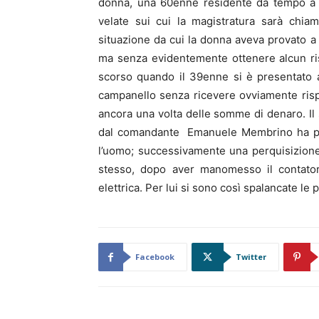
donna, una 60enne residente da tempo a Q
velate sui cui la magistratura sarà chia
situazione da cui la donna aveva provato a
ma senza evidentemente ottenere alcun risu
scorso quando il 39enne si è presentato 
campanello senza ricevere ovviamente risp
ancora una volta delle somme di denaro. Il 
dal comandante Emanuele Membrino ha pemr
l’uomo; successivamente una perquisizion
stesso, dopo aver manomesso il contatore
elettrica. Per lui si sono così spalancate le 
Facebook
Twitter