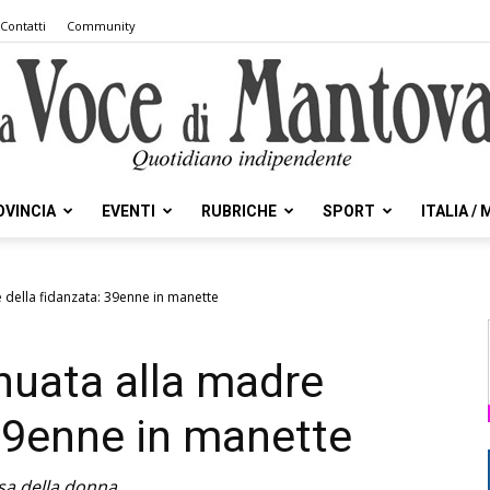
Contatti
Community
OVINCIA
EVENTI
RUBRICHE
SPORT
ITALIA /
la
 della fidanzata: 39enne in manette
nuata alla madre
Voce
 39enne in manette
sa della donna