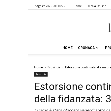
7 Agosto 2026 - 08:00:25
Home
Edicola OnLine
HOME
CRONACA
PR
Home
Provincia
Estorsione continuata alla madre
Provincia
Estorsione conti
della fidanzata:
L’uomo è stato bloccato venerdì sotto ca