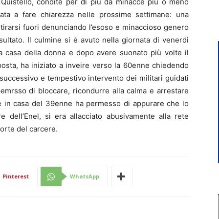
uistello, condite per di più da minacce più o meno
mata a fare chiarezza nelle prossime settimane: una
 tirarsi fuori denunciando l’esoso e minaccioso genero
ltato. Il culmine si è avuto nella giornata di venerdì
a casa della donna e dopo avere suonato più volte il
osta, ha iniziato a inveire verso la 60enne chiedendo
successivo e tempestivo intervento dei militari guidati
sso di bloccare, ricondurre alla calma e arrestare
e in casa del 39enne ha permesso di appurare che lo
 dell’Enel, si era allacciato abusivamente alla rete
porte del carcere.
Pinterest
WhatsApp