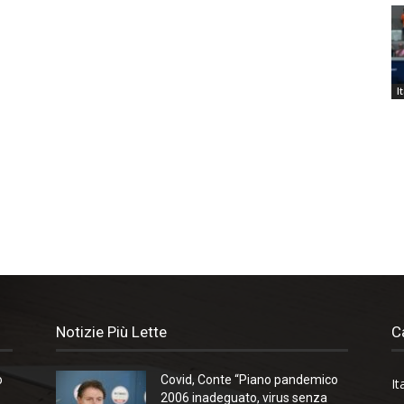
I
Notizie Più Lette
C
o
Covid, Conte “Piano pandemico
It
2006 inadeguato, virus senza