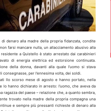
 di denaro alla madre della propria fidanzata, condite
non farsi mancare nulla, un allacciamento abusivo alla
residente a Quistello è stato arrestato dai carabinieri
ravato di energia elettrica ed estorsione continuata.
zione della donna, davanti alla quale l’uomo si stava
i consegnasse, per l’ennesima volta, dei soldi.
ziati llo scorso mese di agosto e hanno portato, nella
 che lo hanno dichiarato in arresto: l’uomo, che aveva da
na ragazza del paese – relazione che, a quanto sembra,
ente trovato nella madre della propria compagna una
 continue e sempre più pressanti richieste di denaro alla