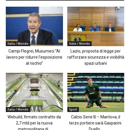
Italia / Mondo
Italia / Mondo
Campi Flegrei, Musumeci “Al
Lazio, proposta di legge per
lavoro per ridurre l’esposizione
rafforzare sicurezza e vivibilità
al rischio”
spazi urbani
Italia / Mondo
Sport
Webuild, firmato contratto da
Calcio Serie B – Mantova, il
2,7 mld per la nuova
terzo portiere sarà Gasparini.
metropolitana di...
Duello...