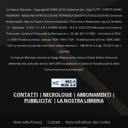
La Voce di Mantova - Copyright(C)1999-2019 Vidiemme Soc. Coop TUTTI I DIRITTI SONO
RISERVATI. NESSUNA RIPRODUZIONE PERMESSA SENZA AUTORIZZAZIONE Direttore
responsabile: Alessio Tarpini Amministrazione, Direzione e Redazione: piazza Sordello,
12 - Mantova - P.IVA, C.F. e R.I. 01898140205 - R.E.A. 0207279 (Mantova) iscrizione al
Tribunale: iscritta al Tribunale di Mantova al n. 25 del 30/11/1992 - iscrizione al ROC:
n. 9363 Pubblicazione a stampa: ISSN 1594-1159 - Pubblicazione online: ISSN 2465-
132X La testata fruisce dei contributi diretti editoria L. 198/2016 e d.lgs 70/2017 (ex L.
250/90)
“La Voce di Mantova tramite la Fipeg (Federazione Italiana Piccoli Editori Giornali),
aderendo alla carta dei servizi dell'USPI ha accettato il Codice di Autodisciplina della
Comunicazione Commerciale"
CONTATTI
|
NECROLOGIE
|
ABBONAMENTI
|
PUBBLICITA'
|
LA NOSTRA LIBRERIA
Nota sulla Privacy
Contatti
Nota sull’utilizzo dei Cookie