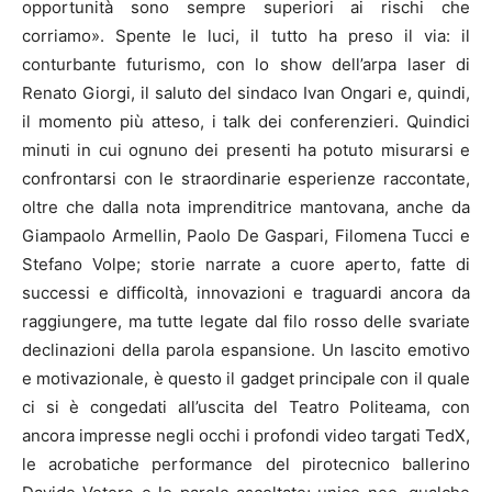
opportunità sono sempre superiori ai rischi che
corriamo». Spente le luci, il tutto ha preso il via: il
conturbante futurismo, con lo show dell’arpa laser di
Renato Giorgi, il saluto del sindaco Ivan Ongari e, quindi,
il momento più atteso, i talk dei conferenzieri. Quindici
minuti in cui ognuno dei presenti ha potuto misurarsi e
confrontarsi con le straordinarie esperienze raccontate,
oltre che dalla nota imprenditrice mantovana, anche da
Giampaolo Armellin, Paolo De Gaspari, Filomena Tucci e
Stefano Volpe; storie narrate a cuore aperto, fatte di
successi e difficoltà, innovazioni e traguardi ancora da
raggiungere, ma tutte legate dal filo rosso delle svariate
declinazioni della parola espansione. Un lascito emotivo
e motivazionale, è questo il gadget principale con il quale
ci si è congedati all’uscita del Teatro Politeama, con
ancora impresse negli occhi i profondi video targati TedX,
le acrobatiche performance del pirotecnico ballerino